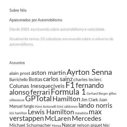
Sobre Nós
Apaixonados por Automobilismo
Desde 2001 escrevendo sobre automobilismo e velocidade.
Atualmente temos 10 colunistas escrevendo sobre o universo do
automobilismo.
Assuntos
Ayrton Senna
aston martin
alain prost
carlos sainz
Bottas
charles leclerc
Barrichello
F1
fernando
Colunas Inesquecíveis
Formula 1
ferrari
alonso
gilles
Gerhard Berger
GPTotal
Hamilton
Jim Clark
Juan
villeneuve
lando norris
Manuel fangio
Kimi Antonelli
kimi räikkönen
Lewis Hamilton
max
leis hamilton
maradona
verstappen
McLaren
Mercedes
Nascar
Michael Schumacher
nelson piquet
Niki
Monza