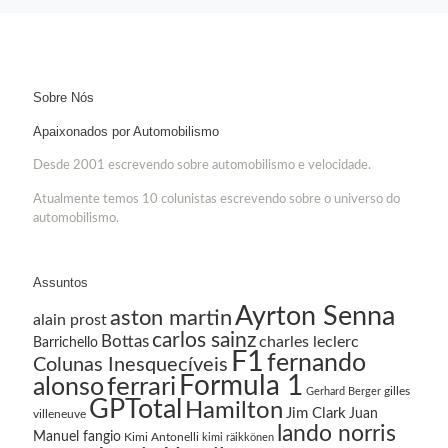
Sobre Nós
Apaixonados por Automobilismo
Desde 2001 escrevendo sobre automobilismo e velocidade.
Atualmente temos 10 colunistas escrevendo sobre o universo do
automobilismo.
Assuntos
Ayrton Senna
aston martin
alain prost
carlos sainz
Bottas
charles leclerc
Barrichello
F1
fernando
Colunas Inesquecíveis
Formula 1
ferrari
alonso
gilles
Gerhard Berger
GPTotal
Hamilton
Jim Clark
Juan
villeneuve
lando norris
Manuel fangio
Kimi Antonelli
kimi räikkönen