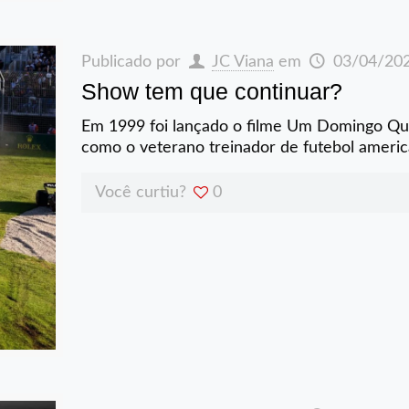
Publicado por
JC Viana
em
03/04/20
Show tem que continuar?
Em 1999 foi lançado o filme Um Domingo Qu
como o veterano treinador de futebol americ
Você curtiu?
0