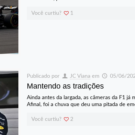
Você curtiu?
1
Publicado por
JC Viana
em
05/06/20
Mantendo as tradições
Ainda antes da largada, as câmeras da F1 já
Afinal, foi a chuva que deu uma pitada de 
Você curtiu?
2