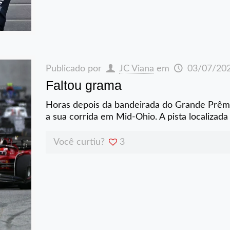
Publicado por
JC Viana
em
03/07/20
Faltou grama
Horas depois da bandeirada do Grande Prêmio 
a sua corrida em Mid-Ohio. A pista localizad
Você curtiu?
3