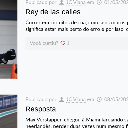
Publicado por
JC Viana
em
01/05/20
Rey de las calles
Correr em circuitos de rua, com seus muros 
significa estar mais perto do erro e por isso, 
Você curtiu?
1
Publicado por
JC Viana
em
08/05/20
Resposta
Max Verstappen chegou à Miami farejando s
neerlandês, perder duas vezes num mesmo f