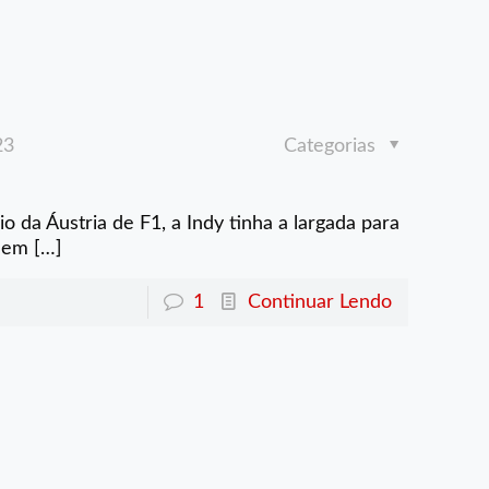
23
Categorias
da Áustria de F1, a Indy tinha a largada para
a em
[…]
1
Continuar Lendo