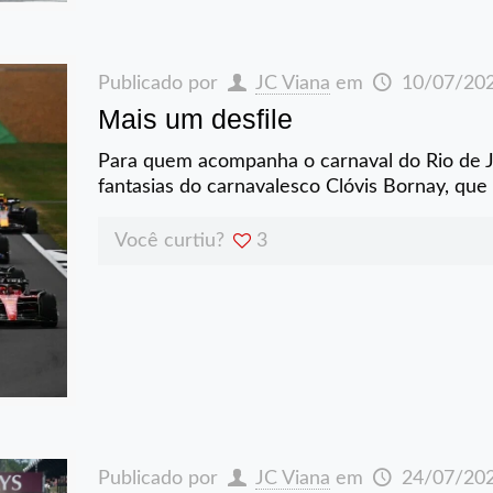
Publicado por
JC Viana
em
10/07/20
Mais um desfile
Para quem acompanha o carnaval do Rio de J
fantasias do carnavalesco Clóvis Bornay, que 
Você curtiu?
3
Publicado por
JC Viana
em
24/07/20