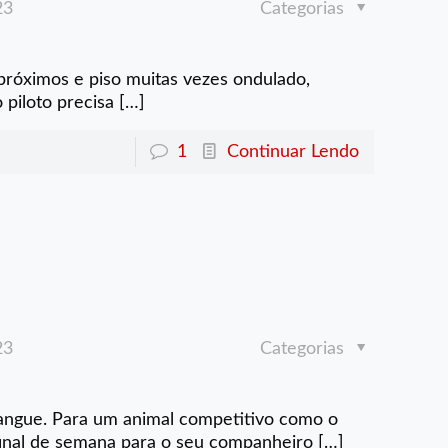
23
Categorias
próximos e piso muitas vezes ondulado,
o piloto precisa
[…]
1
Continuar Lendo
23
Categorias
angue. Para um animal competitivo como o
inal de semana para o seu companheiro
[…]