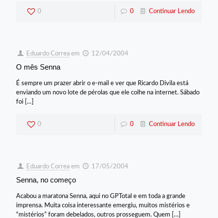
0
0
Continuar Lendo
Eduardo Correa
em
12/04/2004
O mês Senna
É sempre um prazer abrir o e-mail e ver que Ricardo Divila está
enviando um novo lote de pérolas que ele colhe na internet. Sábado
foi
[…]
0
0
Continuar Lendo
Eduardo Correa
em
17/05/2004
Senna, no começo
Acabou a maratona Senna, aqui no GPTotal e em toda a grande
imprensa. Muita coisa interessante emergiu, muitos mistérios e
“mistérios” foram debelados, outros prosseguem. Quem
[…]