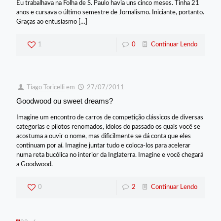
Eu trabalhava na Folha de S. Paulo havia uns cinco meses. Tinha 21
anos e cursava o último semestre de Jornalismo. Iniciante, portanto.
Graças ao entusiasmo
[…]
1
0
Continuar Lendo
Tiago Toricelli
em
27/07/2011
Goodwood ou sweet dreams?
Imagine um encontro de carros de competição clássicos de diversas
categorias e pilotos renomados, ídolos do passado os quais você se
acostuma a ouvir o nome, mas dificilmente se dá conta que eles
continuam por aí. Imagine juntar tudo e coloca-los para acelerar
numa reta bucólica no interior da Inglaterra. Imagine e você chegará
a Goodwood.
0
2
Continuar Lendo