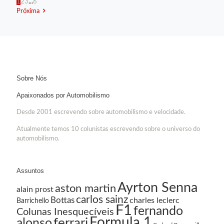
1
2
3
...
6
Próxima
Sobre Nós
Apaixonados por Automobilismo
Desde 2001 escrevendo sobre automobilismo e velocidade.
Atualmente temos 10 colunistas escrevendo sobre o universo do
automobilismo.
Assuntos
Ayrton Senna
aston martin
alain prost
carlos sainz
Bottas
charles leclerc
Barrichello
F1
fernando
Colunas Inesquecíveis
Formula 1
ferrari
alonso