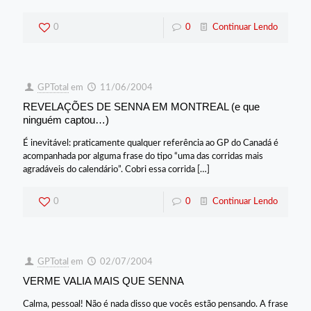
0
0
Continuar Lendo
GPTotal
em
11/06/2004
REVELAÇÕES DE SENNA EM MONTREAL (e que
ninguém captou…)
É inevitável: praticamente qualquer referência ao GP do Canadá é
acompanhada por alguma frase do tipo “uma das corridas mais
agradáveis do calendário”. Cobri essa corrida
[…]
0
0
Continuar Lendo
GPTotal
em
02/07/2004
VERME VALIA MAIS QUE SENNA
Calma, pessoal! Não é nada disso que vocês estão pensando. A frase