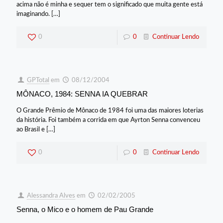
acima não é minha e sequer tem o significado que muita gente está
imaginando.
[…]
0
0
Continuar Lendo
GPTotal
em
08/12/2004
MÔNACO, 1984: SENNA IA QUEBRAR
O Grande Prêmio de Mônaco de 1984 foi uma das maiores loterias
da história. Foi também a corrida em que Ayrton Senna convenceu
ao Brasil e
[…]
0
0
Continuar Lendo
Alessandra Alves
em
02/02/2005
Senna, o Mico e o homem de Pau Grande