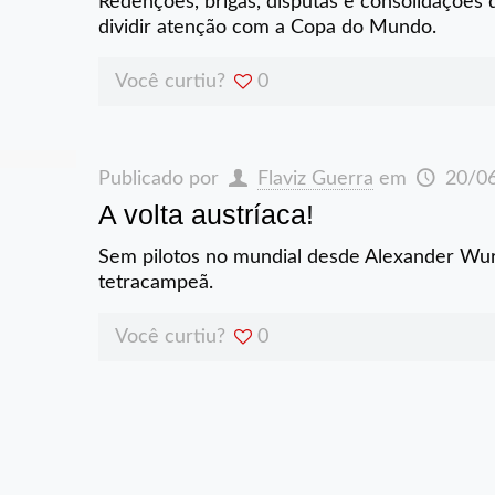
Redenções, brigas, disputas e consolidações 
dividir atenção com a Copa do Mundo.
Você curtiu?
0
Publicado por
Flaviz Guerra
em
20/0
A volta austríaca!
Sem pilotos no mundial desde Alexander Wurz
tetracampeã.
Você curtiu?
0