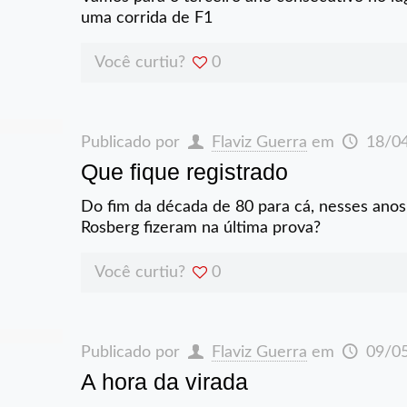
uma corrida de F1
Você curtiu?
0
Publicado por
Flaviz Guerra
em
18/0
Que fique registrado
Do fim da década de 80 para cá, nesses anos
Rosberg fizeram na última prova?
Você curtiu?
0
Publicado por
Flaviz Guerra
em
09/0
A hora da virada