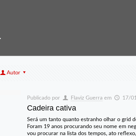
4
Autor
Publicado por
Flaviz Guerra
em
17/0
Cadeira cativa
Será um tanto quanto estranho olhar o grid
Foram 19 anos procurando seu nome em negri
vou procurar na lista dos tempos, ato reflexo