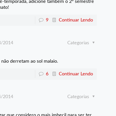
pré-temporada, adicione também o 2º semestre
ato!
9
Continuar Lendo
3/2014
Categorias
não derretam ao sol malaio.
6
Continuar Lendo
4/2014
Categorias
ar que considero o mais imbecil para ser ter