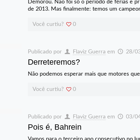
Demorou. Não foi só o período de férias e 
de 2013. Mas finalmente: temos um campeon
Você curtiu?
0
Publicado por
Flaviz Guerra
em
28/0
Derreteremos?
Não podemos esperar mais que motores que 
Você curtiu?
0
Publicado por
Flaviz Guerra
em
03/0
Pois é, Bahrein
Vamos para o terceiro ano consecutivo no lug