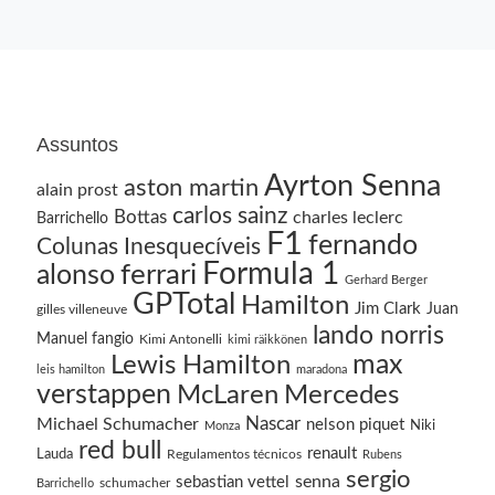
Assuntos
Ayrton Senna
aston martin
alain prost
carlos sainz
Bottas
charles leclerc
Barrichello
F1
fernando
Colunas Inesquecíveis
Formula 1
ferrari
alonso
Gerhard Berger
GPTotal
Hamilton
Jim Clark
Juan
gilles villeneuve
lando norris
Manuel fangio
Kimi Antonelli
kimi räikkönen
Lewis Hamilton
max
leis hamilton
maradona
verstappen
McLaren
Mercedes
Nascar
Michael Schumacher
nelson piquet
Niki
Monza
red bull
renault
Lauda
Regulamentos técnicos
Rubens
sergio
senna
sebastian vettel
schumacher
Barrichello