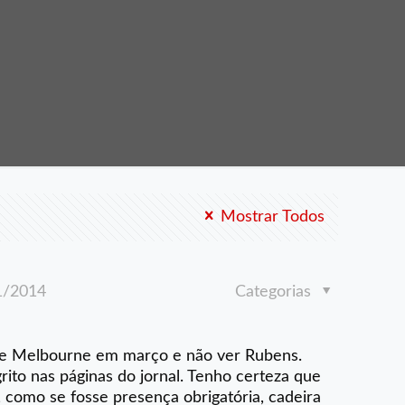
Mostrar Todos
1/2014
Categorias
 de Melbourne em março e não ver Rubens.
to nas páginas do jornal. Tenho certeza que
, como se fosse presença obrigatória, cadeira