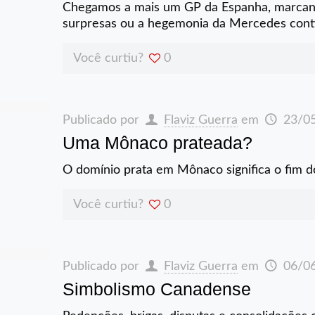
Chegamos a mais um GP da Espanha, marcand
surpresas ou a hegemonia da Mercedes cont
Você curtiu?
0
Publicado por
Flaviz Guerra
em
23/0
Uma Mônaco prateada?
O domínio prata em Mônaco significa o fim 
Você curtiu?
0
Publicado por
Flaviz Guerra
em
06/0
Simbolismo Canadense