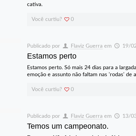
cativa.
Você curtiu?
0
Publicado por
Flaviz Guerra
em
19/0
Estamos perto
Estamos perto. Só mais 24 dias para a larga
emoção e assunto não faltam nas 'rodas' de 
Você curtiu?
0
Publicado por
Flaviz Guerra
em
13/0
Temos um campeonato.