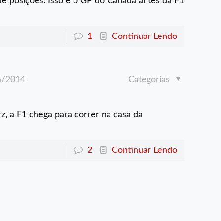
de posições. Isso é o GP do Canadá antes da F1
1
Continuar Lendo
6/2014
Categorias
, a F1 chega para correr na casa da
2
Continuar Lendo