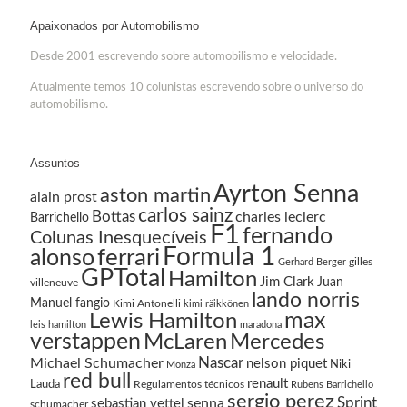
Apaixonados por Automobilismo
Desde 2001 escrevendo sobre automobilismo e velocidade.
Atualmente temos 10 colunistas escrevendo sobre o universo do
automobilismo.
Assuntos
Ayrton Senna
aston martin
alain prost
carlos sainz
Bottas
charles leclerc
Barrichello
F1
fernando
Colunas Inesquecíveis
Formula 1
ferrari
alonso
gilles
Gerhard Berger
GPTotal
Hamilton
Jim Clark
Juan
villeneuve
lando norris
Manuel fangio
Kimi Antonelli
kimi räikkönen
Lewis Hamilton
max
leis hamilton
maradona
verstappen
McLaren
Mercedes
Nascar
Michael Schumacher
nelson piquet
Niki
Monza
red bull
renault
Lauda
Regulamentos técnicos
Rubens Barrichello
sergio perez
Sprint
senna
sebastian vettel
schumacher