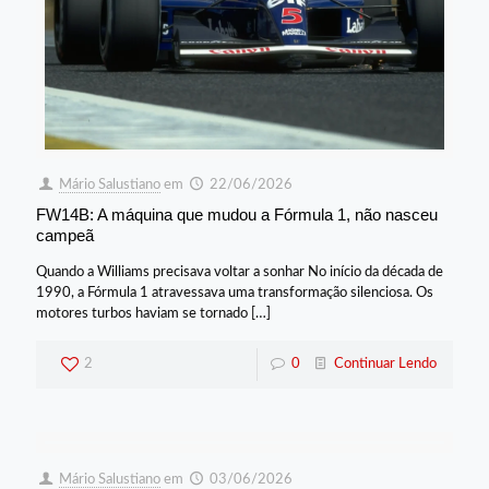
Mário Salustiano
em
22/06/2026
FW14B: A máquina que mudou a Fórmula 1, não nasceu
campeã
Quando a Williams precisava voltar a sonhar No início da década de
1990, a Fórmula 1 atravessava uma transformação silenciosa. Os
motores turbos haviam se tornado
[…]
2
0
Continuar Lendo
Mário Salustiano
em
03/06/2026