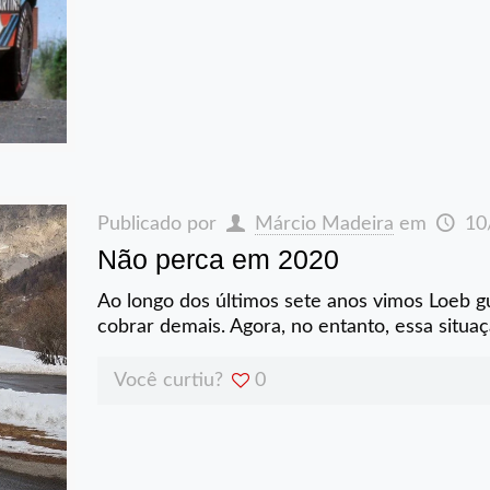
Publicado por
Márcio Madeira
em
10
Não perca em 2020
Ao longo dos últimos sete anos vimos Loeb gu
cobrar demais. Agora, no entanto, essa situ
Você curtiu?
0