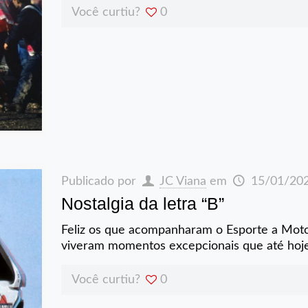
Você curtiu?
0
Publicado por
JC Viana
em
15/01/20
Nostalgia da letra “B”
Feliz os que acompanharam o Esporte a Motor
viveram momentos excepcionais que até hoje
Você curtiu?
0