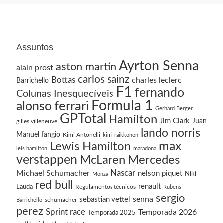
Assuntos
Ayrton Senna
aston martin
alain prost
carlos sainz
Bottas
charles leclerc
Barrichello
F1
fernando
Colunas Inesquecíveis
Formula 1
ferrari
alonso
Gerhard Berger
GPTotal
Hamilton
Jim Clark
Juan
gilles villeneuve
lando norris
Manuel fangio
Kimi Antonelli
kimi räikkönen
Lewis Hamilton
max
leis hamilton
maradona
verstappen
McLaren
Mercedes
Nascar
Michael Schumacher
nelson piquet
Niki
Monza
red bull
renault
Lauda
Regulamentos técnicos
Rubens
sergio
senna
sebastian vettel
schumacher
Barrichello
perez
Sprint race
Temporada 2026
Temporada 2025