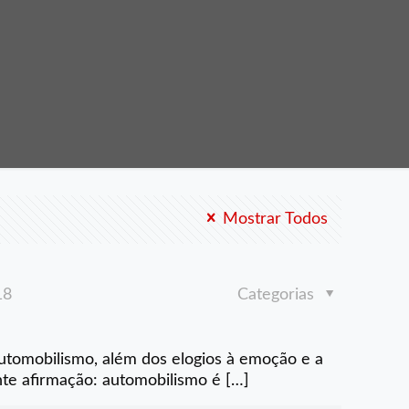
Mostrar Todos
18
Categorias
utomobilismo, além dos elogios à emoção e a
te afirmação: automobilismo é
[…]