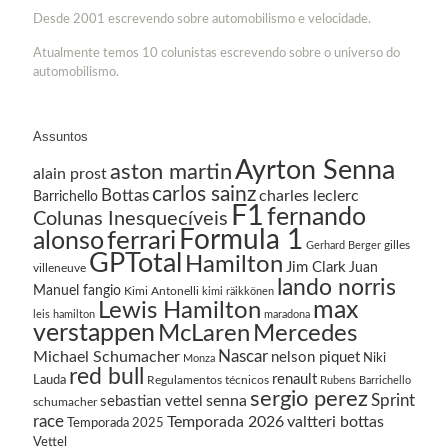
Desde 2001 escrevendo sobre automobilismo e velocidade.
Atualmente temos 10 colunistas escrevendo sobre o universo do
automobilismo.
Assuntos
Ayrton Senna
aston martin
alain prost
carlos sainz
Bottas
charles leclerc
Barrichello
F1
fernando
Colunas Inesquecíveis
Formula 1
ferrari
alonso
gilles
Gerhard Berger
GPTotal
Hamilton
Jim Clark
Juan
villeneuve
lando norris
Manuel fangio
Kimi Antonelli
kimi räikkönen
Lewis Hamilton
max
leis hamilton
maradona
verstappen
McLaren
Mercedes
Nascar
Michael Schumacher
nelson piquet
Niki
Monza
red bull
renault
Lauda
Regulamentos técnicos
Rubens Barrichello
sergio perez
Sprint
senna
sebastian vettel
schumacher
race
Temporada 2026
valtteri bottas
Temporada 2025
Vettel