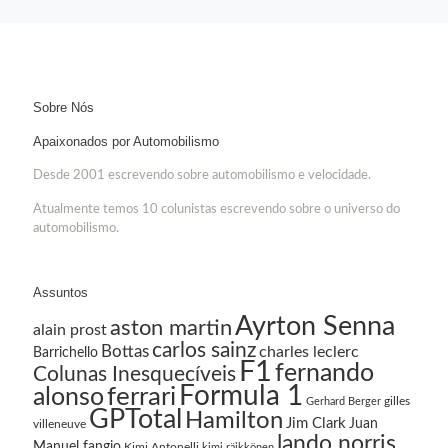
Sobre Nós
Apaixonados por Automobilismo
Desde 2001 escrevendo sobre automobilismo e velocidade.
Atualmente temos 10 colunistas escrevendo sobre o universo do
automobilismo.
Assuntos
Ayrton Senna
aston martin
alain prost
carlos sainz
Bottas
charles leclerc
Barrichello
F1
fernando
Colunas Inesquecíveis
Formula 1
ferrari
alonso
gilles
Gerhard Berger
GPTotal
Hamilton
Jim Clark
Juan
villeneuve
lando norris
Manuel fangio
Kimi Antonelli
kimi räikkönen