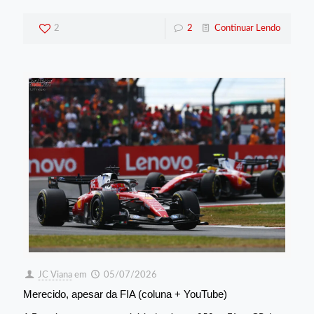
2
2
Continuar Lendo
JC Viana
em
05/07/2026
Merecido, apesar da FIA (coluna + YouTube)