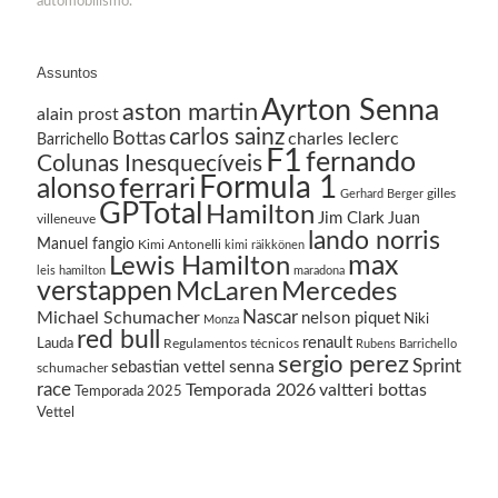
automobilismo.
Assuntos
Ayrton Senna
aston martin
alain prost
carlos sainz
Bottas
charles leclerc
Barrichello
F1
fernando
Colunas Inesquecíveis
Formula 1
ferrari
alonso
gilles
Gerhard Berger
GPTotal
Hamilton
Jim Clark
Juan
villeneuve
lando norris
Manuel fangio
Kimi Antonelli
kimi räikkönen
Lewis Hamilton
max
leis hamilton
maradona
verstappen
McLaren
Mercedes
Nascar
Michael Schumacher
nelson piquet
Niki
Monza
red bull
renault
Lauda
Regulamentos técnicos
Rubens Barrichello
sergio perez
Sprint
senna
sebastian vettel
schumacher
race
Temporada 2026
valtteri bottas
Temporada 2025
Vettel