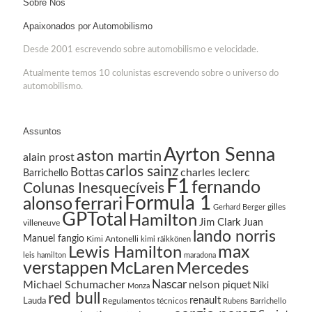
Sobre Nós
Apaixonados por Automobilismo
Desde 2001 escrevendo sobre automobilismo e velocidade.
Atualmente temos 10 colunistas escrevendo sobre o universo do
automobilismo.
Assuntos
Ayrton Senna
aston martin
alain prost
carlos sainz
Bottas
charles leclerc
Barrichello
F1
fernando
Colunas Inesquecíveis
Formula 1
ferrari
alonso
gilles
Gerhard Berger
GPTotal
Hamilton
Jim Clark
Juan
villeneuve
lando norris
Manuel fangio
Kimi Antonelli
kimi räikkönen
Lewis Hamilton
max
leis hamilton
maradona
verstappen
McLaren
Mercedes
Nascar
Michael Schumacher
nelson piquet
Niki
Monza
red bull
renault
Lauda
Regulamentos técnicos
Rubens Barrichello