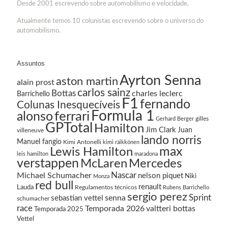
Desde 2001 escrevendo sobre automobilismo e velocidade.
Atualmente temos 10 colunistas escrevendo sobre o universo do
automobilismo.
Assuntos
Ayrton Senna
aston martin
alain prost
carlos sainz
Bottas
charles leclerc
Barrichello
F1
fernando
Colunas Inesquecíveis
Formula 1
ferrari
alonso
gilles
Gerhard Berger
GPTotal
Hamilton
Jim Clark
Juan
villeneuve
lando norris
Manuel fangio
Kimi Antonelli
kimi räikkönen
Lewis Hamilton
max
leis hamilton
maradona
verstappen
McLaren
Mercedes
Nascar
Michael Schumacher
nelson piquet
Niki
Monza
red bull
renault
Lauda
Regulamentos técnicos
Rubens Barrichello
sergio perez
Sprint
senna
sebastian vettel
schumacher
race
Temporada 2026
valtteri bottas
Temporada 2025
Vettel