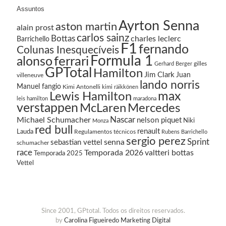
Assuntos
Ayrton Senna
aston martin
alain prost
carlos sainz
Bottas
charles leclerc
Barrichello
F1
fernando
Colunas Inesquecíveis
Formula 1
ferrari
alonso
gilles
Gerhard Berger
GPTotal
Hamilton
Jim Clark
Juan
villeneuve
lando norris
Manuel fangio
Kimi Antonelli
kimi räikkönen
Lewis Hamilton
max
leis hamilton
maradona
verstappen
McLaren
Mercedes
Nascar
Michael Schumacher
nelson piquet
Niki
Monza
red bull
renault
Lauda
Regulamentos técnicos
Rubens Barrichello
sergio perez
Sprint
senna
sebastian vettel
schumacher
race
Temporada 2026
valtteri bottas
Temporada 2025
Vettel
Since 2001, GPtotal. Todos os direitos reservados.
by
Carolina Figueiredo Marketing Digital