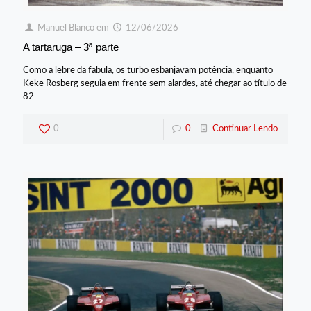
Manuel Blanco
em
12/06/2026
A tartaruga – 3ª parte
Como a lebre da fabula, os turbo esbanjavam potência, enquanto
Keke Rosberg seguia em frente sem alardes, até chegar ao título de
82
0
0
Continuar Lendo