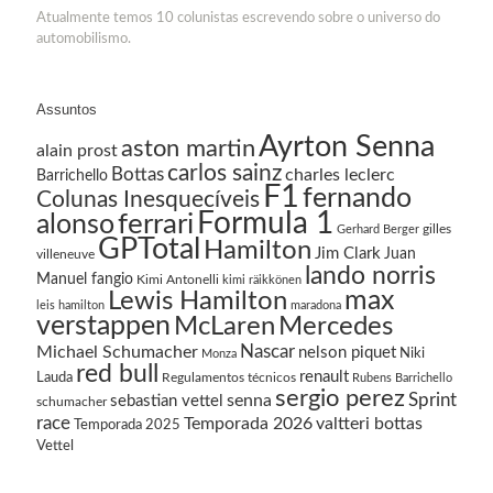
Atualmente temos 10 colunistas escrevendo sobre o universo do
automobilismo.
Assuntos
Ayrton Senna
aston martin
alain prost
carlos sainz
Bottas
charles leclerc
Barrichello
F1
fernando
Colunas Inesquecíveis
Formula 1
ferrari
alonso
gilles
Gerhard Berger
GPTotal
Hamilton
Jim Clark
Juan
villeneuve
lando norris
Manuel fangio
Kimi Antonelli
kimi räikkönen
Lewis Hamilton
max
leis hamilton
maradona
verstappen
McLaren
Mercedes
Nascar
Michael Schumacher
nelson piquet
Niki
Monza
red bull
renault
Lauda
Regulamentos técnicos
Rubens Barrichello
sergio perez
Sprint
senna
sebastian vettel
schumacher
race
Temporada 2026
valtteri bottas
Temporada 2025
Vettel