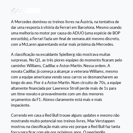
A Mercedes dominou os treinos livres na Áustria, na tentativa de
dar uma resposta à vitória da Ferrari em Barcelona. Mesmo usando
uma melhoria no motor por causa do ADUO (uma espécie de BOP
enrustido), a Ferrari fazia um final de semana até mesmo discreto,
com a McLaren aparentando estar mais próxima da Mercedes.
A classificação na escaldante Spielberg não mostrava muitas
surpresas. No Q1, as três piores equipes do momento ficaram pelo
caminho: Williams, Cadillac e Aston Martin. Nessa ordem. A
novata Cadillac já começa a alcançar a veterana Williams, mesmo
com a equipe americana vendo seus carros se desmancharem ao
longo do ano. Pior é a Aston Martin. Num circuito de 70s, a equipe
altamente financiada por Lawrence Stroll perde mais de 1s para
um time novato e provavelmente com um dos menores
orçamentos da F1. Alonso claramente está mais e mais
impaciente.
Correndo em casa a Red Bull trouxe alguns updates e mesmo não
mostrando muito potencial nos treinos livres, Max Verstappen
mostrou na classificação mais uma vez porque a Red Bull faz tanta
força para ficar com ele nos próximos anos. O neerlandês