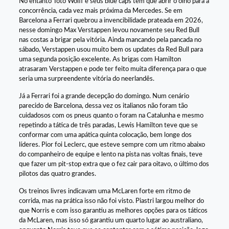
No entanto Toto Wolff e seus blue caps tem que abrir o olho para a
concorrência, cada vez mais próxima da Mercedes. Se em
Barcelona a Ferrari quebrou a invencibilidade prateada em 2026,
nesse domingo Max Verstappen levou novamente seu Red Bull
nas costas a brigar pela vitória. Ainda mancando pela pancada no
sábado, Verstappen usou muito bem os updates da Red Bull para
uma segunda posição excelente. As brigas com Hamilton
atrasaram Verstappen e pode ter feito muita diferença para o que
seria uma surpreendente vitória do neerlandês.
Já a Ferrari foi a grande decepção do domingo. Num cenário
parecido de Barcelona, dessa vez os italianos não foram tão
cuidadosos com os pneus quanto o foram na Catalunha e mesmo
repetindo a tática de três paradas, Lewis Hamilton teve que se
conformar com uma apática quinta colocação, bem longe dos
líderes. Pior foi Leclerc, que esteve sempre com um ritmo abaixo
do companheiro de equipe e lento na pista nas voltas finais, teve
que fazer um pit-stop extra que o fez cair para oitavo, o último dos
pilotos das quatro grandes.
Os treinos livres indicavam uma McLaren forte em ritmo de
corrida, mas na prática isso não foi visto. Piastri largou melhor do
que Norris e com isso garantiu as melhores opções para os táticos
da McLaren, mas isso só garantiu um quarto lugar ao australiano,