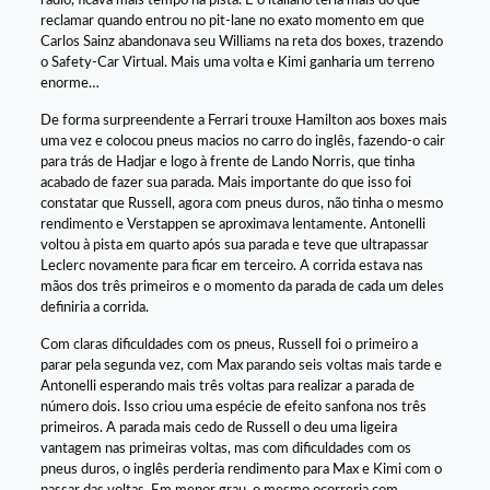
rádio, ficava mais tempo na pista. E o italiano teria mais do que
reclamar quando entrou no pit-lane no exato momento em que
Carlos Sainz abandonava seu Williams na reta dos boxes, trazendo
o Safety-Car Virtual. Mais uma volta e Kimi ganharia um terreno
enorme…
De forma surpreendente a Ferrari trouxe Hamilton aos boxes mais
uma vez e colocou pneus macios no carro do inglês, fazendo-o cair
para trás de Hadjar e logo à frente de Lando Norris, que tinha
acabado de fazer sua parada. Mais importante do que isso foi
constatar que Russell, agora com pneus duros, não tinha o mesmo
rendimento e Verstappen se aproximava lentamente. Antonelli
voltou à pista em quarto após sua parada e teve que ultrapassar
Leclerc novamente para ficar em terceiro. A corrida estava nas
mãos dos três primeiros e o momento da parada de cada um deles
definiria a corrida.
Com claras dificuldades com os pneus, Russell foi o primeiro a
parar pela segunda vez, com Max parando seis voltas mais tarde e
Antonelli esperando mais três voltas para realizar a parada de
número dois. Isso criou uma espécie de efeito sanfona nos três
primeiros. A parada mais cedo de Russell o deu uma ligeira
vantagem nas primeiras voltas, mas com dificuldades com os
pneus duros, o inglês perderia rendimento para Max e Kimi com o