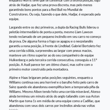
enquanto Norris teve que se contentar com a sétima posição, logo
atrás de Hadjar, que fez uma prova discreta, mas pelo menos
garantindo bons pontos para a Red Bull no Mundial de
Construtores. Ou seja, fazendo o que dele, Hadjar, é esperado pela
equipe.
Largando entre os dez primeiros, a dupla da Racing Bulls liderou o
pelotão intermediário de ponta a ponta, mesmo Liam Lawson
tendo reclamado de um pequeno incêndio em seu carro no começo
da prova. De alguma forma o fogo se apagou e o neozelandês
garantiu a nona posição, à frente de Lindblad. Gabriel Bortoleto fez
uma corrida sólida, surpreendeu ao largar com pneus macios,
manteve um ritmo superior ao do seu companheiro de equipe
Hulkenberg e pela terceira corrida consecutiva, conseguiu a 11º
posição. A Audi parece ter um ótimo chassi, mas sofre com o
primeiro motor construído pela montadora.
Alpine e Haas brigaram pelas posições seguintes, enquanto a
Williams continua seu ano horrível e o barulho feito pelo carro de
Sainz quando ele abandonou exemplifica bem a temporada pífia da
Williams. Mesmo Albon tendo feito uma corrida miserável, Alonso
ainda terminou um minuto atrás do anglo tailandês com sua Aston
Martin que toma 1s em média de uma equipe como a Cadillac, que
abandonou com seus dois carros por incêndios ainda nas voltas