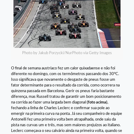
Photo by Jakub Porzycki/NurPhoto via Getty Images
O final de semana austríaco fez um calor quixadaense e não foi
diferente no domingo, com os termômetros passando dos 30°C.
Isso significava que novamente o desgaste de pneus fosse um
fator determinante para o resultado da corrida, como ocorrera na
quinzena passada em Barcelona. Gerir os pneus faria bastante
diferença, mas Russell tratou de garantir um bom posicionamento
na corrida ao fazer uma largada bem diagonal
(foto acima)
,
fechando a linha de Charles Leclerc e confirmar sua pole ao
emergir na primeira curva na ponta. Já seu companheiro de equipe
Antonelli fez uma primeira volta bem atrapalhada, onde saiu da
pista nas curvas um e três, mas sem maiores prejuízos ao italiano.
Leclerc começava o seu calvário ainda na primeira volta, quando se