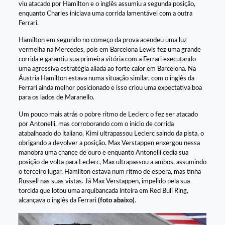
viu atacado por Hamilton e o inglês assumiu a segunda posição,
enquanto Charles iniciava uma corrida lamentável com a outra
Ferrari.
Hamilton em segundo no começo da prova acendeu uma luz
vermelha na Mercedes, pois em Barcelona Lewis fez uma grande
corrida e garantiu sua primeira vitória com a Ferrari executando
uma agressiva estratégia aliada ao forte calor em Barcelona. Na
Áustria Hamilton estava numa situação similar, com o inglês da
Ferrari ainda melhor posicionado e isso criou uma expectativa boa
para os lados de Maranello.
Um pouco mais atrás o pobre ritmo de Leclerc o fez ser atacado
por Antonelli, mas corroborando com o início de corrida
atabalhoado do italiano, Kimi ultrapassou Leclerc saindo da pista, o
obrigando a devolver a posição. Max Verstappen enxergou nessa
manobra uma chance de ouro e enquanto Antonelli cedia sua
posição de volta para Leclerc, Max ultrapassou a ambos, assumindo
o terceiro lugar. Hamilton estava num ritmo de espera, mas tinha
Russell nas suas vistas. Já Max Verstappen, impelido pela sua
torcida que lotou uma arquibancada inteira em Red Bull Ring,
alcançava o inglês da Ferrari
(foto abaixo)
.