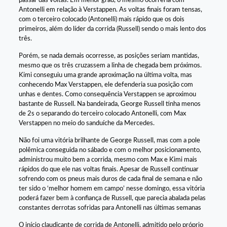
passar das voltas. Em menor grau, o mesmo ocorreria com
Antonelli em relação à Verstappen. As voltas finais foram tensas,
com o terceiro colocado (Antonelli) mais rápido que os dois
primeiros, além do líder da corrida (Russell) sendo o mais lento dos
três.
Porém, se nada demais ocorresse, as posições seriam mantidas,
mesmo que os três cruzassem a linha de chegada bem próximos.
Kimi conseguiu uma grande aproximação na última volta, mas
conhecendo Max Verstappen, ele defenderia sua posição com
unhas e dentes. Como consequência Verstappen se aproximou
bastante de Russell. Na bandeirada, George Russell tinha menos
de 2s o separando do terceiro colocado Antonelli, com Max
Verstappen no meio do sanduíche da Mercedes.
Não foi uma vitória brilhante de George Russell, mas com a pole
polêmica conseguida no sábado e com o melhor posicionamento,
administrou muito bem a corrida, mesmo com Max e Kimi mais
rápidos do que ele nas voltas finais. Apesar de Russell continuar
sofrendo com os pneus mais duros de cada final de semana e não
ter sido o ‘melhor homem em campo’ nesse domingo, essa vitória
poderá fazer bem à confiança de Russell, que parecia abalada pelas
constantes derrotas sofridas para Antonelli nas últimas semanas
O início claudicante de corrida de Antonelli, admitido pelo próprio