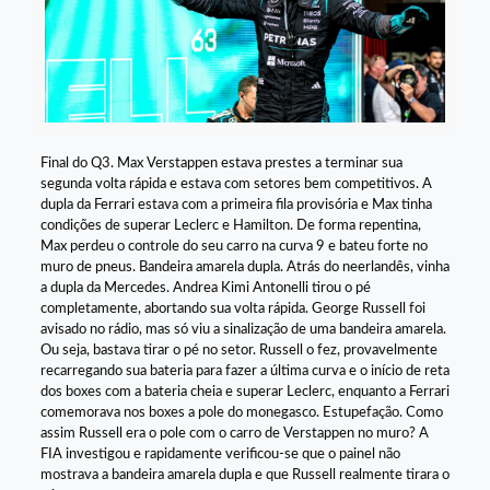
Final do Q3. Max Verstappen estava prestes a terminar sua
segunda volta rápida e estava com setores bem competitivos. A
dupla da Ferrari estava com a primeira fila provisória e Max tinha
condições de superar Leclerc e Hamilton. De forma repentina,
Max perdeu o controle do seu carro na curva 9 e bateu forte no
muro de pneus. Bandeira amarela dupla. Atrás do neerlandês, vinha
a dupla da Mercedes. Andrea Kimi Antonelli tirou o pé
completamente, abortando sua volta rápida. George Russell foi
avisado no rádio, mas só viu a sinalização de uma bandeira amarela.
Ou seja, bastava tirar o pé no setor. Russell o fez, provavelmente
recarregando sua bateria para fazer a última curva e o início de reta
dos boxes com a bateria cheia e superar Leclerc, enquanto a Ferrari
comemorava nos boxes a pole do monegasco. Estupefação. Como
assim Russell era o pole com o carro de Verstappen no muro? A
FIA investigou e rapidamente verificou-se que o painel não
mostrava a bandeira amarela dupla e que Russell realmente tirara o