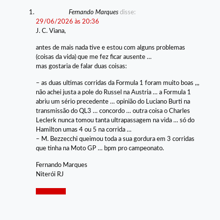
Fernando Marques
disse:
29/06/2026 às 20:36
J. C. Viana,
antes de mais nada tive e estou com alguns problemas
(coisas da vida) que me fez ficar ausente …
mas gostaria de falar duas coisas:
– as duas ultimas corridas da Formula 1 foram muito boas ,,,
não achei justa a pole do Russel na Austria … a Formula 1
abriu um sério precedente … opinião do Luciano Burti na
transmissão do QL3 … concordo … outra coisa o Charles
Leclerk nunca tomou tanta ultrapassagem na vida … só do
Hamilton umas 4 ou 5 na corrida …
– M. Bezzecchi queimou toda a sua gordura em 3 corridas
que tinha na Moto GP … bpm pro campeonato.
Fernando Marques
Niterói RJ
Responder