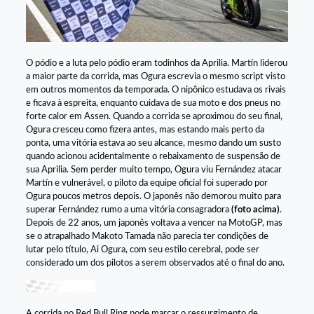
O pódio e a luta pelo pódio eram todinhos da Aprilia. Martín liderou
a maior parte da corrida, mas Ogura escrevia o mesmo script visto
em outros momentos da temporada. O nipônico estudava os rivais
e ficava à espreita, enquanto cuidava de sua moto e dos pneus no
forte calor em Assen. Quando a corrida se aproximou do seu final,
Ogura cresceu como fizera antes, mas estando mais perto da
ponta, uma vitória estava ao seu alcance, mesmo dando um susto
quando acionou acidentalmente o rebaixamento de suspensão de
sua Aprilia. Sem perder muito tempo, Ogura viu Fernández atacar
Martín e vulnerável, o piloto da equipe oficial foi superado por
Ogura poucos metros depois. O japonês não demorou muito para
superar Fernández rumo a uma vitória consagradora
(foto acima)
.
Depois de 22 anos, um japonês voltava a vencer na MotoGP, mas
se o atrapalhado Makoto Tamada não parecia ter condições de
lutar pelo título, Ai Ogura, com seu estilo cerebral, pode ser
considerado um dos pilotos a serem observados até o final do ano.
A corrida no Red Bull Ring pode marcar o ressurgimento de