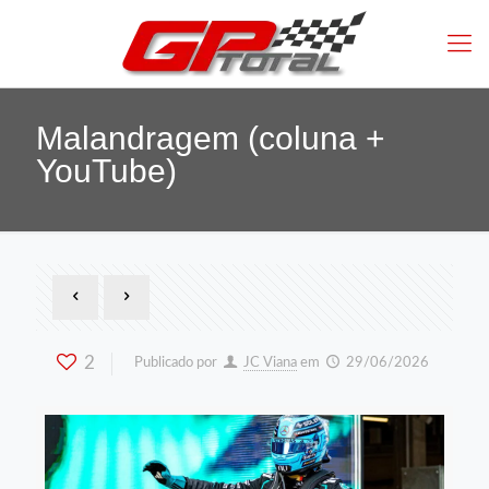
Malandragem (coluna +
YouTube)
2
Publicado por
JC Viana
em
29/06/2026