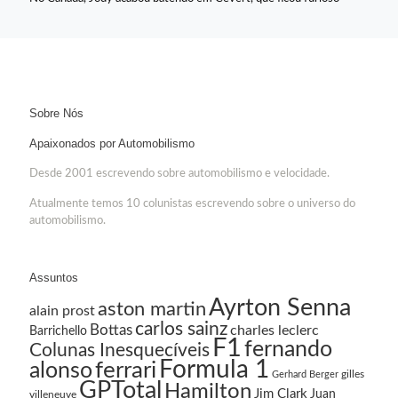
Sobre Nós
Apaixonados por Automobilismo
Desde 2001 escrevendo sobre automobilismo e velocidade.
Atualmente temos 10 colunistas escrevendo sobre o universo do
automobilismo.
Assuntos
Ayrton Senna
aston martin
alain prost
carlos sainz
Bottas
charles leclerc
Barrichello
F1
fernando
Colunas Inesquecíveis
Formula 1
ferrari
alonso
gilles
Gerhard Berger
GPTotal
Hamilton
Jim Clark
Juan
villeneuve