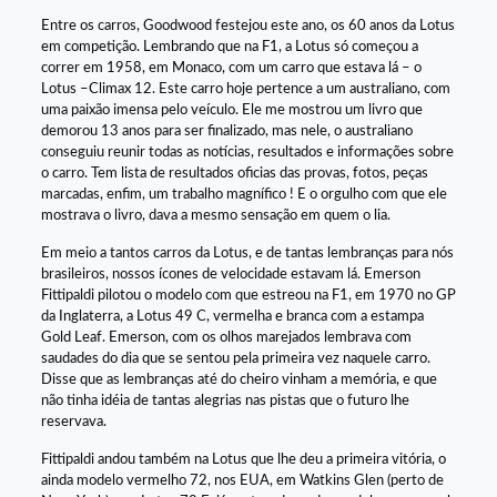
Entre os carros, Goodwood festejou este ano, os 60 anos da Lotus
em competição. Lembrando que na F1, a Lotus só começou a
correr em 1958, em Monaco, com um carro que estava lá – o
Lotus –Climax 12. Este carro hoje pertence a um australiano, com
uma paixão imensa pelo veículo. Ele me mostrou um livro que
demorou 13 anos para ser finalizado, mas nele, o australiano
conseguiu reunir todas as notícias, resultados e informações sobre
o carro. Tem lista de resultados oficias das provas, fotos, peças
marcadas, enfim, um trabalho magnífico ! E o orgulho com que ele
mostrava o livro, dava a mesmo sensação em quem o lia.
Em meio a tantos carros da Lotus, e de tantas lembranças para nós
brasileiros, nossos ícones de velocidade estavam lá. Emerson
Fittipaldi pilotou o modelo com que estreou na F1, em 1970 no GP
da Inglaterra, a Lotus 49 C, vermelha e branca com a estampa
Gold Leaf. Emerson, com os olhos marejados lembrava com
saudades do dia que se sentou pela primeira vez naquele carro.
Disse que as lembranças até do cheiro vinham a memória, e que
não tinha idéia de tantas alegrias nas pistas que o futuro lhe
reservava.
Fittipaldi andou também na Lotus que lhe deu a primeira vitória, o
ainda modelo vermelho 72, nos EUA, em Watkins Glen (perto de