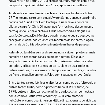
Nova York) e na Lotus 72 E, já preta e dourada, modelo com o qual
conquistou o primeiro título em 1972, após vencer na Itália.
Ainda sobre nossos heróis brasileiros, lá estava também a Lotus
97 T, o mesmo carro com o qual Ayrton Senna venceu sua primeira
corrida na F1, no Estoril, em Portugal. Quem teve a honra de
pilotar o carro foi Chris Dinnage, que foi mecânico desse mesmo
carro quando Senna o pilotava. Chris não escondia a alegria e a
satisfação da ocasião. Me disse para imaginar o que se passava na
cabeça dele, afinal aos 24 anos era mecânico desse carro, e agora
com mais de 50 iria pilota-lo na frente de milhares de pessoas.
Relembrou também Senna, disse que nunca viu um piloto ser mais
completo e ter tantos canais ao mesmo tempo. Disse que
enquanto Senna pilotava com um olho, deixava o outro para olhar
ao redor, verificar os sistemas do carro, além de usar todos os
outros sentidos, tudo ao mesmo tempo, e ouvir o motor, o barulho
do freio e o público em volta. Falou com saudades e reverência.
Entre tantos carros icônicos e vitoriosos, como os de efeito-solo e
outros tantos turbo, como o primeiro Renault RS01 turbo, de
1978, outros muitos carros, no mínimo curiosos, também estavam
por lá, como o Lotus Pratt &Whitney 56 B, com motor de
helicóptero, com o qual Emerson Fittipaldi fez apenas 1 corrida das