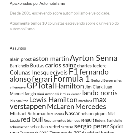
Apaixonados por Automobilismo
Desde 2001 escrevendo sobre automobilismo e velocidade.
Atualmente temos 10 colunistas escrevendo sobre o universo do
automobilismo.
Assuntos
Ayrton Senna
aston martin
alain prost
carlos sainz
Bottas
charles leclerc
Barrichello
F1
fernando
Colunas Inesquecíveis
Formula 1
ferrari
alonso
gilles
Gerhard Berger
GPTotal
Hamilton
Jim Clark
Juan
villeneuve
lando norris
Manuel fangio
Kimi Antonelli
kimi räikkönen
Lewis Hamilton
max
leis hamilton
maradona
verstappen
McLaren
Mercedes
Nascar
Michael Schumacher
nelson piquet
Niki
Monza
red bull
renault
Lauda
Regulamentos técnicos
Rubens Barrichello
sergio perez
Sprint
senna
sebastian vettel
schumacher
race