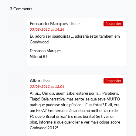
3 Comments
Fernando Marques
disse:
Responder
03/08/2012 às 14:24
Eu adoro ser saudosista … adoraria estar tambem em
Goodwood
Fernando Marques
Niterói RJ
Allan
disse:
Responder
03/08/2012 às 12:04
Ai, ai… Um dia, quem sabe, estarei por lá… Parabéns,
Tiago! Bela narrativa, mas sente-se que teve MUITO
mais que pudesse vir a público… E as fotos? E ali, era
um F5-A? Emmerson não andou no melhor carro de
F1 que o Brasil já fez? E o mais bonito! Se tiver um
blog, informe aí que quero ler e ver mais coisas sobre
Godwood 2012!