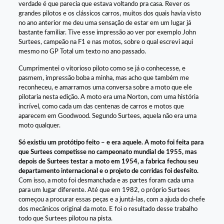
verdade é que parecia que estava voltando pra casa. Rever os
grandes pilotos e os clássicos carros, muitos dos quais havia visto
no ano anterior me deu uma sensação de estar em um lugar já
bastante familiar. Tive esse impressão ao ver por exemplo John
Surtees, campeão na F1 e nas motos, sobre o qual escrevi aqui
mesmo no GP Total um texto no ano passado.
Cumprimentei o vitorioso piloto como se já o conhecesse, e
pasmem, impressão boba a minha, mas acho que também me
reconheceu, e amarramos uma conversa sobre a moto que ele
pilotaria nesta edição. A moto era uma Norton, com uma história
incrível, como cada um das centenas de carros e motos que
aparecem em Goodwood. Segundo Surtees, aquela não era uma
moto qualquer.
Só existiu um protótipo feito – e era aquele. A moto foi feita para
que Surtees competisse no campeonato mundial de 1955, mas
depois de Surtees testar a moto em 1954, a fabrica fechou seu
departamento internacional e o projeto de corridas foi desfeito.
Com isso, a moto foi desmanchada e as partes foram cada uma
para um lugar diferente. Até que em 1982, o próprio Surtees
começou a procurar essas peças e a juntá-las, com a ajuda do chefe
dos mecânicos original da moto. E foi o resultado desse trabalho
todo que Surtees pilotou na pista.