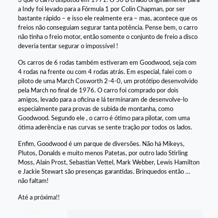
3 que o carro disputou em 1971. O 56 B criado originalmente para
a Indy foi levado para a Fórmula 1 por Colin Chapman, por ser
bastante rápido – e isso ele realmente era – mas, acontece que os
freios não conseguiam segurar tanta potência. Pense bem, o carro
não tinha o freio motor, então somente o conjunto de freio a disco
deveria tentar segurar o impossível !
Os carros de 6 rodas também estiveram em Goodwood, seja com
4 rodas na frente ou com 4 rodas atrás. Em especial, falei com o
piloto de uma March Cosworth 2-4-0, um protótipo desenvolvido
pela March no final de 1976. O carro foi comprado por dois
amigos, levado para a oficina e lá terminaram de desenvolve-lo
especialmente para provas de subida de montanha, como
Goodwood. Segundo ele , o carro é ótimo para pilotar, com uma
ótima aderência e nas curvas se sente tração por todos os lados.
Enfim, Goodwood é um parque de diversões. Não há Mikeys,
Plutos, Donalds e muito menos Patetas, por outro lado Stirling
Moss, Alain Prost, Sebastian Vettel, Mark Webber, Lewis Hamilton
e Jackie Stewart são presenças garantidas. Brinquedos então …
não faltam!
Até a próxima!!