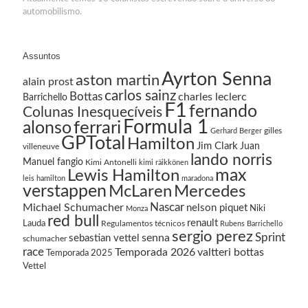
automobilismo.
Assuntos
Ayrton Senna
aston martin
alain prost
carlos sainz
Bottas
charles leclerc
Barrichello
F1
fernando
Colunas Inesquecíveis
Formula 1
ferrari
alonso
gilles
Gerhard Berger
GPTotal
Hamilton
Jim Clark
Juan
villeneuve
lando norris
Manuel fangio
Kimi Antonelli
kimi räikkönen
Lewis Hamilton
max
leis hamilton
maradona
verstappen
McLaren
Mercedes
Nascar
Michael Schumacher
nelson piquet
Niki
Monza
red bull
renault
Lauda
Regulamentos técnicos
Rubens Barrichello
sergio perez
Sprint
senna
sebastian vettel
schumacher
race
Temporada 2026
valtteri bottas
Temporada 2025
Vettel