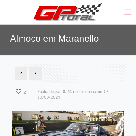
Almoço em Maranello
2
Publicado por
Mário Salustiano
em
13/03/2023