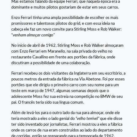
Mas estamos falando da equipe Ferrari, que naquela época era a
dominante e muitos pilotos gostariam de estar em seus carros.
Enzo Ferrari tinha uma ampla possibilidade de escolher os mais
promissores e talentosos pilotos do grid, e com essa ideia na
cabeça ele faz um novo convite para Stirling Moss e Rob Walker:
“
venham almoçar comigo”
No início de abril de 1962, Stirling Moss e Rob Walker almoçaram
com Enzo Ferrari em Maranello, na sala privada do velho no
restaurante Cavallino em frente aos portões da fábrica, onde
discutiram a possibilidade de uma colaboração.
Ferrari recebeu os dois visitantes da Inglaterra em seu escritório, a
poucos metros da entrada da fábrica na Via Abetone. Foi por esses
portões que ele dirigiu o primeiro carro com seu nome para um
teste em março de 1947, algumas semanas depois que o
adolescente Moss fez sua estreia na competição no BMW de seu
pai. O francês teria sido sua língua comum.
Além de levá-los para o outro lado da rua para almoçar, onde ele
teria mostrado a eles o lado genial do
“velho terrível”
que ele disse
ter sido inventado por jornalistas, Ferrari mostrou a eles a fábrica
onde os carros de rua eram construídos ao lado do departamento
de corridas, então se preparando para a temporada de 1962.