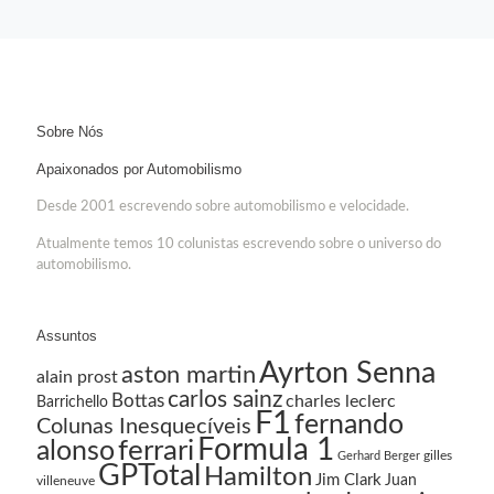
Sobre Nós
Apaixonados por Automobilismo
Desde 2001 escrevendo sobre automobilismo e velocidade.
Atualmente temos 10 colunistas escrevendo sobre o universo do
automobilismo.
Assuntos
Ayrton Senna
aston martin
alain prost
carlos sainz
Bottas
charles leclerc
Barrichello
F1
fernando
Colunas Inesquecíveis
Formula 1
ferrari
alonso
gilles
Gerhard Berger
GPTotal
Hamilton
Jim Clark
Juan
villeneuve