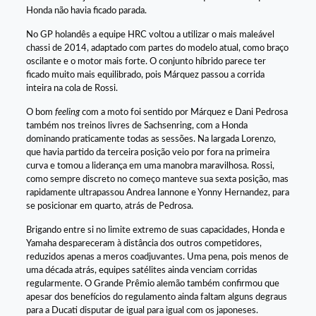
Honda não havia ficado parada.
No GP holandês a equipe HRC voltou a utilizar o mais maleável
chassi de 2014, adaptado com partes do modelo atual, como braço
oscilante e o motor mais forte. O conjunto híbrido parece ter
ficado muito mais equilibrado, pois Márquez passou a corrida
inteira na cola de Rossi.
O bom
feeling
com a moto foi sentido por Márquez e Dani Pedrosa
também nos treinos livres de Sachsenring, com a Honda
dominando praticamente todas as sessões. Na largada Lorenzo,
que havia partido da terceira posição veio por fora na primeira
curva e tomou a liderança em uma manobra maravilhosa. Rossi,
como sempre discreto no começo manteve sua sexta posição, mas
rapidamente ultrapassou Andrea Iannone e Yonny Hernandez, para
se posicionar em quarto, atrás de Pedrosa.
Brigando entre si no limite extremo de suas capacidades, Honda e
Yamaha despareceram à distância dos outros competidores,
reduzidos apenas a meros coadjuvantes. Uma pena, pois menos de
uma década atrás, equipes satélites ainda venciam corridas
regularmente. O Grande Prêmio alemão também confirmou que
apesar dos benefícios do regulamento ainda faltam alguns degraus
para a Ducati disputar de igual para igual com os japoneses.