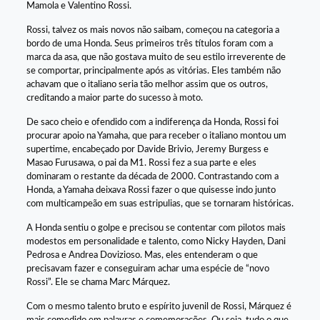
Mamola e Valentino Rossi.
Rossi, talvez os mais novos não saibam, começou na categoria a
bordo de uma Honda. Seus primeiros três títulos foram com a
marca da asa, que não gostava muito de seu estilo irreverente de
se comportar, principalmente após as vitórias. Eles também não
achavam que o italiano seria tão melhor assim que os outros,
creditando a maior parte do sucesso à moto.
De saco cheio e ofendido com a indiferença da Honda, Rossi foi
procurar apoio na Yamaha, que para receber o italiano montou um
supertime, encabeçado por Davide Brivio, Jeremy Burgess e
Masao Furusawa, o pai da M1. Rossi fez a sua parte e eles
dominaram o restante da década de 2000. Contrastando com a
Honda, a Yamaha deixava Rossi fazer o que quisesse indo junto
com multicampeão em suas estripulias, que se tornaram históricas.
A Honda sentiu o golpe e precisou se contentar com pilotos mais
modestos em personalidade e talento, como Nicky Hayden, Dani
Pedrosa e Andrea Dovizioso. Mas, eles entenderam o que
precisavam fazer e conseguiram achar uma espécie de “novo
Rossi”. Ele se chama Marc Márquez.
Com o mesmo talento bruto e espírito juvenil de Rossi, Márquez é