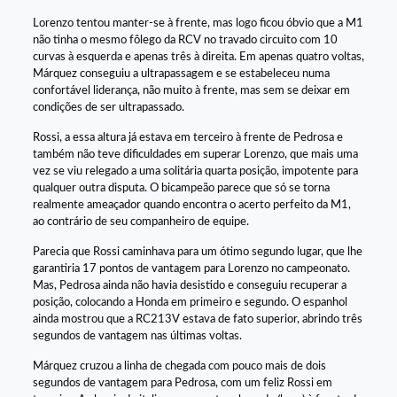
Lorenzo tentou manter-se à frente, mas logo ficou óbvio que a M1
não tinha o mesmo fôlego da RCV no travado circuito com 10
curvas à esquerda e apenas três à direita. Em apenas quatro voltas,
Márquez conseguiu a ultrapassagem e se estabeleceu numa
confortável liderança, não muito à frente, mas sem se deixar em
condições de ser ultrapassado.
Rossi, a essa altura já estava em terceiro à frente de Pedrosa e
também não teve dificuldades em superar Lorenzo, que mais uma
vez se viu relegado a uma solitária quarta posição, impotente para
qualquer outra disputa. O bicampeão parece que só se torna
realmente ameaçador quando encontra o acerto perfeito da M1,
ao contrário de seu companheiro de equipe.
Parecia que Rossi caminhava para um ótimo segundo lugar, que lhe
garantiria 17 pontos de vantagem para Lorenzo no campeonato.
Mas, Pedrosa ainda não havia desistido e conseguiu recuperar a
posição, colocando a Honda em primeiro e segundo. O espanhol
ainda mostrou que a RC213V estava de fato superior, abrindo três
segundos de vantagem nas últimas voltas.
Márquez cruzou a linha de chegada com pouco mais de dois
segundos de vantagem para Pedrosa, com um feliz Rossi em