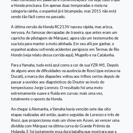
mais comedido em palavras e comemorações. Ou seja, tudo o que
a Honda precisava. Em apenas duas temporadas e meia na
categoria rainha, o espanhol já é bicampeão, mas 2015 não está
sendo tão fácil como no passado.
A última versão da Honda RC213V nasceu rápida, mas arisca,
nervosa. As famosas derrapadas de traseira, que antes eram um
capricho de pilotagem de Márquez, agora são um testemunho de
sua luta para manter a moto alinhada. Em seu afã por ganhar, o
espanhol acabou sofrendo acidentes perigosos em Termas de Rio
Hondo (veja relato dessa corrida aqui), Mugello e na Catalunha.
Para a Yamaha, tudo está azul como a cor de sua YZR-M1. Depois
de alguns anos de dificuldades na ausência de Rossi (que estava na
Ducati), a marca dos diapasões voltou aos trilhos certos depois de
passar a ouvidos aos diagnósticos do Doutor ao invés do
tempestuoso Jorge Lorenzo. O resultado foi uma moto
extremamente suave e fluida em curvas: mais uma vez,
totalmente o oposto da Honda.
Ao chegar à Alemanha, a Yamaha havia vencido sete das oito
etapas realizadas até então, quatro seguidas de Lorenzo e três de
Rossi, que proporcionou mais um show em Assen, ao vencer uma
dividida com Márquez na última curva do Grande Prêmio da
Holanda. E foi justamente essa dura batalha que mostrara que a