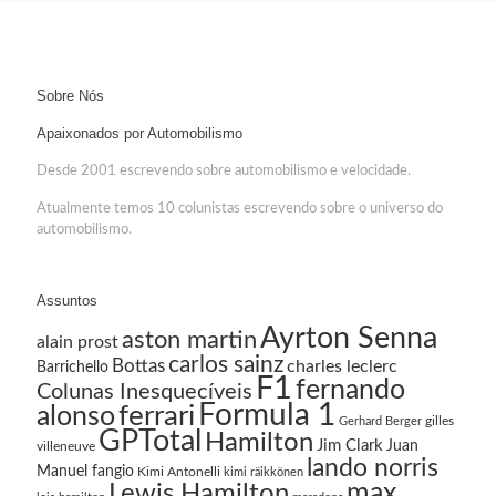
Sobre Nós
Apaixonados por Automobilismo
Desde 2001 escrevendo sobre automobilismo e velocidade.
Atualmente temos 10 colunistas escrevendo sobre o universo do
automobilismo.
Assuntos
Ayrton Senna
aston martin
alain prost
carlos sainz
Bottas
charles leclerc
Barrichello
F1
fernando
Colunas Inesquecíveis
Formula 1
ferrari
alonso
gilles
Gerhard Berger
GPTotal
Hamilton
Jim Clark
Juan
villeneuve
lando norris
Manuel fangio
Kimi Antonelli
kimi räikkönen
Lewis Hamilton
max