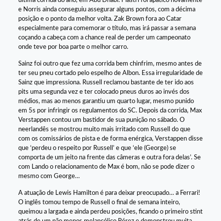
última corrida do ano, em Abu Dhabi. Piastri foi apático novamente
e Norris ainda conseguiu assegurar alguns pontos, com a décima
posição e o ponto da melhor volta. Zak Brown fora ao Catar
especialmente para comemorar o título, mas irá passar a semana
coçando a cabeça com a chance real de perder um campeonato
onde teve por boa parte o melhor carro.
Sainz foi outro que fez uma corrida bem chinfrim, mesmo antes de
ter seu pneu cortado pelo espelho de Albon. Essa irregularidade de
Sainz que impressiona. Russell reclamou bastante de ter ido aos
pits uma segunda vez e ter colocado pneus duros ao invés dos
médios, mas ao menos garantiu um quarto lugar, mesmo punido
em 5s por infringir os regulamentos do SC. Depois da corrida, Max
Verstappen contou um bastidor de sua punição no sábado. O
neerlandês se mostrou muito mais irritado com Russell do que
com os comissários de pista e de forma enérgica, Verstappen disse
que ‘perdeu o respeito por Russell’ e que ‘ele (George) se
comporta de um jeito na frente das câmeras e outra fora delas’. Se
com Lando o relacionamento de Max é bom, não se pode dizer o
mesmo com George…
A atuação de Lewis Hamilton é para deixar preocupado… a Ferrari!
O inglês tomou tempo de Russell o final de semana inteiro,
queimou a largada e ainda perdeu posições, ficando o primeiro stint