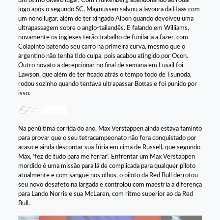
um ótimo oitavo lugar. Com Hulkenberg abandonando ao rodar
logo após o segundo SC, Magnussen salvou a lavoura da Haas com
um nono lugar, além de ter xingado Albon quando devolveu uma
ultrapassagem sobre o anglo-tailandês. E falando em Williams,
novamente os ingleses terão trabalho de funilaria a fazer, com
Colapinto batendo seu carro na primeira curva, mesmo que o
argentino não tenha tido culpa, pois acabou atingido por Ocon.
Outro novato a decepcionar no final de semana em Lusail foi
Lawson, que além de ter ficado atrás o tempo todo de Tsunoda,
rodou sozinho quando tentava ultrapassar Bottas e foi punido por
isso.
Na penúltima corrida do ano, Max Verstappen ainda estava faminto
para provar que o seu tetracampeonato não fora conquistado por
acaso e ainda descontar sua fúria em cima de Russell, que segundo
Max, ‘fez de tudo para me ferrar’. Enfrentar um Max Verstappen
mordido é uma missão para lá de complicada para qualquer piloto
atualmente e com sangue nos olhos, o piloto da Red Bull derrotou
seu novo desafeto na largada e controlou com maestria a diferença
para Lando Norris e sua McLaren, com ritmo superior ao da Red
Bull.