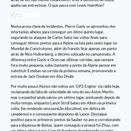
atrás de um não menos melancólico Pérez e demonstrou muita
apatia nas entrevistas. O que passa com Lewis Hamilton?
Numa prova cheia de incidentes, Pierre Gasly se aproveitou dos
infortúnios alheios para conseguir um ótimo quinto lugar,
segurando os ataques de Carlos Sainz nas voltas finais para
conseguir ótimos pontos para a Alpine na luta pelo sexto lugar no
Mundial de Construtores, além do francês ficar apenas um ponto
atrás de Nico Hulkenberg, o décimo colocado no campeonato. A
diferença entre Gasly e Ocon nas últimas corridas, que sempre
fora muito pequena, subiu bastante a ponto da Alpine pensar em
substituir Esteban na corrida da próxima semana, promovendo a
estreia de Jack Doohan em Abu Dhabi.
Por muito pouco Alonso não soltou um ‘GP2 Engine’ via rádio hoje,
reclamando da falta de velocidade de reta do seu Aston Martin,
mas o espanhol ainda salvou um sétimo lugar, pontuando depois de
muito tempo, enquanto Lance Stroll bateu em Albon na primeira
volta, lhe rendendo uma punição (discutível, em defesa do
canadense) e o consequente abandono de Lance. Destaque
positivo para os primeiros pontos da Sauber no ano e corroborando
para a dispensa de Bottas, quem conseguiu a proeza foi Zhou, com