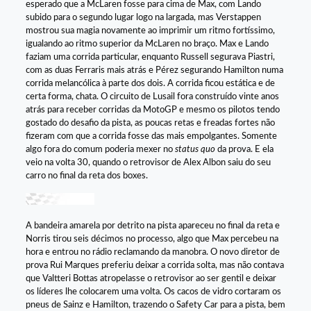
esperado que a McLaren fosse para cima de Max, com Lando
subido para o segundo lugar logo na largada, mas Verstappen
mostrou sua magia novamente ao imprimir um ritmo fortíssimo,
igualando ao ritmo superior da McLaren no braço. Max e Lando
faziam uma corrida particular, enquanto Russell segurava Piastri,
com as duas Ferraris mais atrás e Pérez segurando Hamilton numa
corrida melancólica à parte dos dois. A corrida ficou estática e de
certa forma, chata. O circuito de Lusail fora construído vinte anos
atrás para receber corridas da MotoGP e mesmo os pilotos tendo
gostado do desafio da pista, as poucas retas e freadas fortes não
fizeram com que a corrida fosse das mais empolgantes. Somente
algo fora do comum poderia mexer no
status quo
da prova. E ela
veio na volta 30, quando o retrovisor de Alex Albon saiu do seu
carro no final da reta dos boxes.
A bandeira amarela por detrito na pista apareceu no final da reta e
Norris tirou seis décimos no processo, algo que Max percebeu na
hora e entrou no rádio reclamando da manobra. O novo diretor de
prova Rui Marques preferiu deixar a corrida solta, mas não contava
que Valtteri Bottas atropelasse o retrovisor ao ser gentil e deixar
os líderes lhe colocarem uma volta. Os cacos de vidro cortaram os
pneus de Sainz e Hamilton, trazendo o Safety Car para a pista, bem