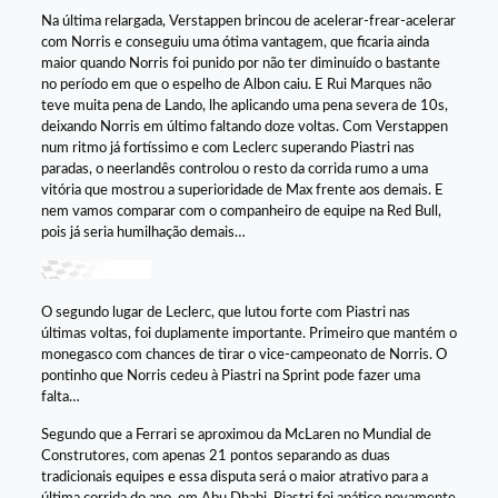
Na última relargada, Verstappen brincou de acelerar-frear-acelerar
com Norris e conseguiu uma ótima vantagem, que ficaria ainda
maior quando Norris foi punido por não ter diminuído o bastante
no período em que o espelho de Albon caiu. E Rui Marques não
teve muita pena de Lando, lhe aplicando uma pena severa de 10s,
deixando Norris em último faltando doze voltas. Com Verstappen
num ritmo já fortíssimo e com Leclerc superando Piastri nas
paradas, o neerlandês controlou o resto da corrida rumo a uma
vitória que mostrou a superioridade de Max frente aos demais. E
nem vamos comparar com o companheiro de equipe na Red Bull,
pois já seria humilhação demais…
O segundo lugar de Leclerc, que lutou forte com Piastri nas
últimas voltas, foi duplamente importante. Primeiro que mantém o
monegasco com chances de tirar o vice-campeonato de Norris. O
pontinho que Norris cedeu à Piastri na Sprint pode fazer uma
falta…
Segundo que a Ferrari se aproximou da McLaren no Mundial de
Construtores, com apenas 21 pontos separando as duas
tradicionais equipes e essa disputa será o maior atrativo para a