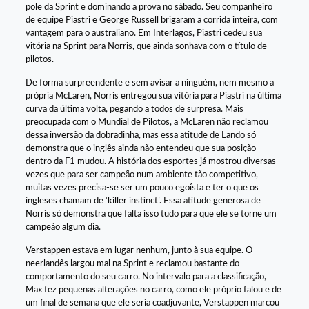
pole da Sprint e dominando a prova no sábado. Seu companheiro
de equipe Piastri e George Russell brigaram a corrida inteira, com
vantagem para o australiano. Em Interlagos, Piastri cedeu sua
vitória na Sprint para Norris, que ainda sonhava com o título de
pilotos.
De forma surpreendente e sem avisar a ninguém, nem mesmo a
própria McLaren, Norris entregou sua vitória para Piastri na última
curva da última volta, pegando a todos de surpresa. Mais
preocupada com o Mundial de Pilotos, a McLaren não reclamou
dessa inversão da dobradinha, mas essa atitude de Lando só
demonstra que o inglês ainda não entendeu que sua posição
dentro da F1 mudou. A história dos esportes já mostrou diversas
vezes que para ser campeão num ambiente tão competitivo,
muitas vezes precisa-se ser um pouco egoísta e ter o que os
ingleses chamam de ‘killer instinct’. Essa atitude generosa de
Norris só demonstra que falta isso tudo para que ele se torne um
campeão algum dia.
Verstappen estava em lugar nenhum, junto à sua equipe. O
neerlandês largou mal na Sprint e reclamou bastante do
comportamento do seu carro. No intervalo para a classificação,
Max fez pequenas alterações no carro, como ele próprio falou e de
um final de semana que ele seria coadjuvante, Verstappen marcou