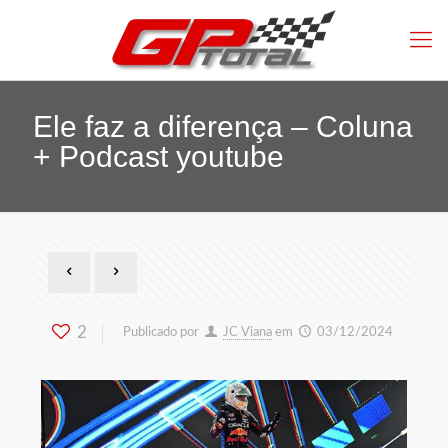
Ele faz a diferença – Coluna
+ Podcast youtube
2
Publicado por
JC Viana
em
03/12/2024