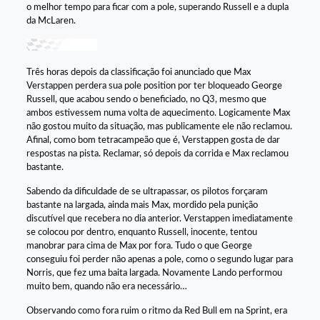
o melhor tempo para ficar com a pole, superando Russell e a dupla
da McLaren.
Três horas depois da classificação foi anunciado que Max
Verstappen perdera sua pole position por ter bloqueado George
Russell, que acabou sendo o beneficiado, no Q3, mesmo que
ambos estivessem numa volta de aquecimento. Logicamente Max
não gostou muito da situação, mas publicamente ele não reclamou.
Afinal, como bom tetracampeão que é, Verstappen gosta de dar
respostas na pista. Reclamar, só depois da corrida e Max reclamou
bastante.
Sabendo da dificuldade de se ultrapassar, os pilotos forçaram
bastante na largada, ainda mais Max, mordido pela punição
discutível que recebera no dia anterior. Verstappen imediatamente
se colocou por dentro, enquanto Russell, inocente, tentou
manobrar para cima de Max por fora. Tudo o que George
conseguiu foi perder não apenas a pole, como o segundo lugar para
Norris, que fez uma baita largada. Novamente Lando performou
muito bem, quando não era necessário…
Observando como fora ruim o ritmo da Red Bull em na Sprint, era