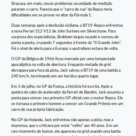
Siracusa, em maio, novos problemas na unidade de medição
pararam o carro. Parecia que o “carro de rua” da Repco teria
dificuldades em se provar no altar da Fórmula 1.
Duas semanas após a desilusão siciliana, o BT19-Repco enfrentou
a nova Ferrari 312 V12 de John Surtees em Silverstone. Para
surpresa dos especialistas, Brabham largou na pole e venceu de
ponta a ponta, cruzando 7 segundos à frente do “Il Grande John”.
Foi o sinal de alerta para a Europa: o australiano estava de volta.
O GP da Bélgica de 1966 ficou marcado por uma tempestade
apocalíptica na volta de abertura. Enquanto metade do grid
derrapava para fora da pista, Jack salvou o BT19 de uma batida a
240 km/h, terminando em um heróico quarto lugar.
Em 3 de julho, no GP da França, a história foi escrita. Após a
quebra do cabo do acelerador da Ferrari de Bandini, Jack assumiu a
ponta para vencer seu primeiro GP oficial com o motor Repco. Ele
se tornava o primeiro homem a vencer um Grande Prêmio em um
carro de sua própria fabricação.
No GP da Holanda, Jack enfrentou não apenas a pista, mas a
imprensa, que o criticava por estar “velho” aos 40 anos. Em um
raro momento de humor, ele apareceu no grid usando uma barba