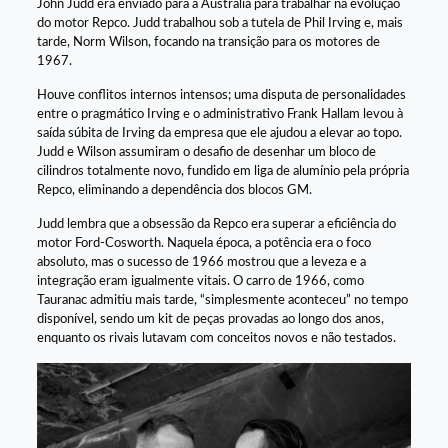
John Judd era enviado para a Austrália para trabalhar na evolução
do motor Repco. Judd trabalhou sob a tutela de Phil Irving e, mais
tarde, Norm Wilson, focando na transição para os motores de
1967.
Houve conflitos internos intensos; uma disputa de personalidades
entre o pragmático Irving e o administrativo Frank Hallam levou à
saída súbita de Irving da empresa que ele ajudou a elevar ao topo.
Judd e Wilson assumiram o desafio de desenhar um bloco de
cilindros totalmente novo, fundido em liga de alumínio pela própria
Repco, eliminando a dependência dos blocos GM.
Judd lembra que a obsessão da Repco era superar a eficiência do
motor Ford-Cosworth. Naquela época, a potência era o foco
absoluto, mas o sucesso de 1966 mostrou que a leveza e a
integração eram igualmente vitais. O carro de 1966, como
Tauranac admitiu mais tarde, “simplesmente aconteceu” no tempo
disponível, sendo um kit de peças provadas ao longo dos anos,
enquanto os rivais lutavam com conceitos novos e não testados.