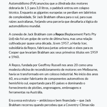
Automobilismo (FIA) anunciou que a cilindrada dos motores
dobraria de 1,5 para 3,0 litros, o paddock entrou em colapso
técnico. Enquanto as gigantes europeias se perdiam em labirintos
de complexidade, Sir Jack Brabham olhava para o sul, para suas
raízes australianas, forjando uma parceria que desafiaria a lógica do
automobilismo mundial.
A conexão de Jack Brabham com a
Repco
(Replacement Parts Pty
Ltd) não foi um golpe de sorte de última hora, mas uma relação
cultivada por quase uma década. Já em 1957, a Hardy Icer,
subsidiária da Repco, fabricava juntas universais e eixos para os
Cooper que levariam Brabham aos seus primeiros títulos em 1959
e 1960.
A Repco, fundada por Geoffrey Russell nos anos 20 como uma
modesta oficina de recondicionamento de motores em Melbourne,
havia se transformado em um colosso industrial. No início dos anos
60, era a maior fabricante de componentes automotivos do
hemisfério sul, exportando para 85 países e dominando o
fornecimento de pistões, engrenagens, embreagens e
ferramentas na Austrália.
Era a essa estrutura — ambiciosa e bem financiada — que Jack
Brabham recorreu quando percebeu que a Coventry-Climax não