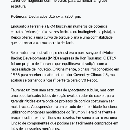
cárter de magnésio com nervuras para aumentar a rigidez
estrutural.
Potência
: Declarados 315 cv a 7250 rpm.
Enquanto a Ferrari e a BRM buscavam números de potência
estratosféricos (muitas vezes fictícios ou inatingíveis na pista), o
Repco oferecia uma curva de torque plana e uma confiabilidade
que se tornaria a arma secreta de Jack.
Se o motor era australiano, o chassi era o puro sangue da
Motor
Racing Developments (MRD)
empresa de Ron Tauranac. O BT19
foi um projeto de Tauranac que equilibrava a tradição com a
necessidade de inovação. Originalmente, o chassi foi concebido em
1965 para receber o natimorto motor Coventry-Climax 2.5, mas
acabou se tornando a “casa” perfeita para o V8 Repco.
Tauranac utilizou uma estrutura de
spaceframe
tubular, mas com
uma peculiaridade: tubos de seção oval ao redor do cockpit para
garantir rigidez extra onde os projetos de corrida costumam ser
mais fracos. A suspensão era um estudo de simplicidade funcional,
utilizando montantes modificados do Triumph Herald na frente e
braços oscilantes invertidos na traseira. Em suma o carro era uma
junção de componentes que podiam ser facilmente comprados em
lojas de acessórios mecânicos.