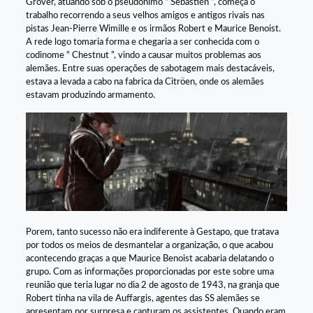
Grover, atuando sob o pseudônimo “ Sebastién ”, começa o
trabalho recorrendo a seus velhos amigos e antigos rivais nas
pistas Jean-Pierre Wimille e os irmãos Robert e Maurice Benoist.
A rede logo tomaria forma e chegaria a ser conhecida com o
codinome “ Chestnut ”, vindo a causar muitos problemas aos
alemães. Entre suas operações de sabotagem mais destacáveis,
estava a levada a cabo na fabrica da Citröen, onde os alemães
estavam produzindo armamento.
Porem, tanto sucesso não era indiferente à Gestapo, que tratava
por todos os meios de desmantelar a organização, o que acabou
acontecendo graças a que Maurice Benoist acabaria delatando o
grupo. Com as informações proporcionadas por este sobre uma
reunião que teria lugar no dia 2 de agosto de 1943, na granja que
Robert tinha na vila de Auffargis, agentes das SS alemães se
apresentam por surpresa e capturam os assistentes. Quando eram