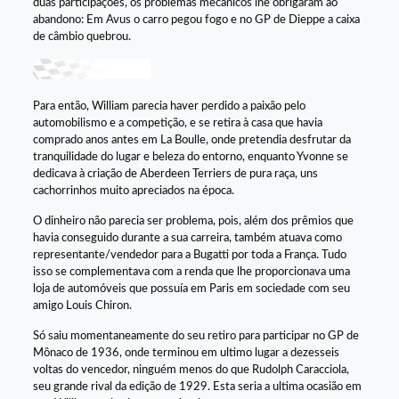
duas participações, os problemas mecânicos lhe obrigaram ao
abandono: Em Avus o carro pegou fogo e no GP de Dieppe a caixa
de câmbio quebrou.
Para então, William parecia haver perdido a paixão pelo
automobilismo e a competição, e se retira à casa que havia
comprado anos antes em La Boulle, onde pretendia desfrutar da
tranquilidade do lugar e beleza do entorno, enquanto Yvonne se
dedicava à criação de Aberdeen Terriers de pura raça, uns
cachorrinhos muito apreciados na época.
O dinheiro não parecia ser problema, pois, além dos prêmios que
havia conseguido durante a sua carreira, também atuava como
representante/vendedor para a Bugatti por toda a França. Tudo
isso se complementava com a renda que lhe proporcionava uma
loja de automóveis que possuía em Paris em sociedade com seu
amigo Louis Chiron.
Só saiu momentaneamente do seu retiro para participar no GP de
Mônaco de 1936, onde terminou em ultimo lugar a dezesseis
voltas do vencedor, ninguém menos do que Rudolph Caracciola,
seu grande rival da edição de 1929. Esta seria a ultima ocasião em