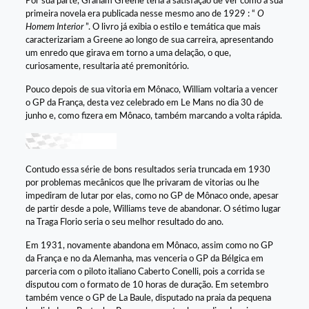
Por sua parte, Graham Greene teria a satisfação de ver como a sua
primeira novela era publicada nesse mesmo ano de 1929 : “
O
Homem Interior
”. O livro já exibia o estilo e temática que mais
caracterizariam a Greene ao longo de sua carreira, apresentando
um enredo que girava em torno a uma delação, o que,
curiosamente, resultaria até premonitório.
Pouco depois de sua vitoria em Mônaco, William voltaria a vencer
o GP da França, desta vez celebrado em Le Mans no dia 30 de
junho e, como fizera em Mônaco, também marcando a volta rápida.
Contudo essa série de bons resultados seria truncada em 1930
por problemas mecânicos que lhe privaram de vitorias ou lhe
impediram de lutar por elas, como no GP de Mônaco onde, apesar
de partir desde a pole, Williams teve de abandonar. O sétimo lugar
na Traga Florio seria o seu melhor resultado do ano.
Em 1931, novamente abandona em Mônaco, assim como no GP
da França e no da Alemanha, mas venceria o GP da Bélgica em
parceria com o piloto italiano Caberto Conelli, pois a corrida se
disputou com o formato de 10 horas de duração. Em setembro
também vence o GP de La Baule, disputado na praia da pequena