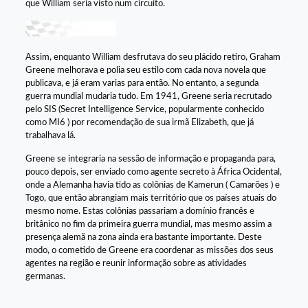
que William seria visto num circuito.
Assim, enquanto William desfrutava do seu plácido retiro, Graham
Greene melhorava e polia seu estilo com cada nova novela que
publicava, e já eram varias para então. No entanto, a segunda
guerra mundial mudaria tudo. Em 1941, Greene seria recrutado
pelo SIS (Secret Intelligence Service, popularmente conhecido
como MI6 ) por recomendação de sua irmã Elizabeth, que já
trabalhava lá.
Greene se integraria na sessão de informação e propaganda para,
pouco depois, ser enviado como agente secreto à África Ocidental,
onde a Alemanha havia tido as colônias de Kamerun ( Camarões ) e
Togo, que então abrangiam mais território que os países atuais do
mesmo nome. Estas colônias passariam a domínio francês e
britânico no fim da primeira guerra mundial, mas mesmo assim a
presença alemã na zona ainda era bastante importante. Deste
modo, o cometido de Greene era coordenar as missões dos seus
agentes na região e reunir informação sobre as atividades
germanas.