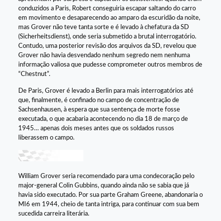
conduzidos a Paris, Robert conseguiria escapar saltando do carro
em movimento e desaparecendo ao amparo da escuridão da noite,
mas Grover não teve tanta sorte e é levado à chefatura da SD
(Sicherheitsdienst), onde seria submetido a brutal interrogatório.
Contudo, uma posterior revisão dos arquivos da SD, revelou que
Grover não havia desvendado nenhum segredo nem nenhuma
informação valiosa que pudesse comprometer outros membros de
“Chestnut”.
De Paris, Grover é levado a Berlin para mais interrogatórios até
que, finalmente, é confinado no campo de concentração de
Sachsenhausen, à espera que sua sentença de morte fosse
executada, o que acabaria acontecendo no dia 18 de março de
1945… apenas dois meses antes que os soldados russos
liberassem o campo.
William Grover seria recomendado para uma condecoração pelo
major-general Colin Gubbins, quando ainda não se sabia que já
havia sido executado. Por sua parte Graham Greene, abandonaria o
MI6 em 1944, cheio de tanta intriga, para continuar com sua bem
sucedida carreira literária.