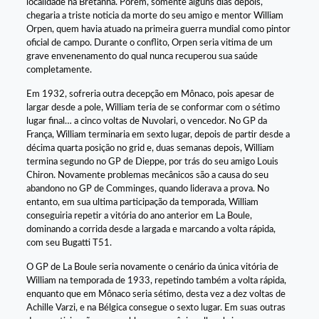
localidade na Bretanha. Porem, somente alguns dias depois,
chegaria a triste noticia da morte do seu amigo e mentor William
Orpen, quem havia atuado na primeira guerra mundial como pintor
oficial de campo. Durante o conflito, Orpen seria vitima de um
grave envenenamento do qual nunca recuperou sua saúde
completamente.
Em 1932, sofreria outra decepção em Mônaco, pois apesar de
largar desde a pole, William teria de se conformar com o sétimo
lugar final… a cinco voltas de Nuvolari, o vencedor. No GP da
França, William terminaria em sexto lugar, depois de partir desde a
décima quarta posição no grid e, duas semanas depois, William
termina segundo no GP de Dieppe, por trás do seu amigo Louis
Chiron. Novamente problemas mecânicos são a causa do seu
abandono no GP de Comminges, quando liderava a prova. No
entanto, em sua ultima participação da temporada, William
conseguiria repetir a vitória do ano anterior em La Boule,
dominando a corrida desde a largada e marcando a volta rápida,
com seu Bugatti T51.
O GP de La Boule seria novamente o cenário da única vitória de
William na temporada de 1933, repetindo também a volta rápida,
enquanto que em Mônaco seria sétimo, desta vez a dez voltas de
Achille Varzi, e na Bélgica consegue o sexto lugar. Em suas outras