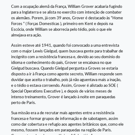
Com a ocupação alemã da França, William Grover acabaria fugindo
para a Inglaterra e se alista no exercito com intenção de combater
os alemães. Porem, já com 39 anos, Grover é destacado às “Home
Forces “ ( Forças Domesticas ), primeiro em Kent e depois na
Escócia, onde William se aborrecia pelo tédio, pois o que ele
almejava era ação.
Assim esteve até 1941, quando foi convocado a uma entrevista
com o major Lewis Gielgud, quem buscava gente para trabalhar de
incógnito com a resistência francesa e, devido ao seu domínio do
idioma e conhecimento do país, Grover se encaixava no que
Gielgud buscava. Quando Gielgud pergunta a Groves se estaria
disposto a ir à França como agente secreto, William responde sem
duvidar que aceita o trabalho, pois já não aguentava mais a inação,
e o tédio o estava corroendo. Assim, Grover é alistado ao SOE (
Special Operations Executive ), e depois de vários meses de
intenso treinamento, Grover é lançado à noite em paraquedas
perto de Paris.
Sua missão era a de recrutar mais agentes entre a resistência
francesa e formar grupos de informação e de sabotagem, assim
como dar cobertura e refugio aos agentes britânicos que, como ele
mesmo, fossem lançados em paraquedas na região de Paris.