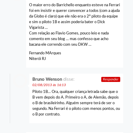
O maior erro do Barrichello enquanto esteve na Ferrari
foi em insistir e querer convencer a todos (com a ajuda
da Globo é claro) que ele não era o 2º piloto da equipe
e sim o piloto 1B e assim poderia bater o Dick
Vigarista …
Com relação ao Flavio Gomes, pouco leio e nada
comento em seu blog … mas confesso que acho
bacana ele correndo com seu DKW …
Fernando MArques
Niterói RJ
Bruno Wenson
disse:
Responder
02/08/2013 às 16:13
Piloto 1B… Ora, qualquer criança letrada sabe que o
B vem depois do A. Primeiro o A, de Alemão, depois
o B de brasileirinho. Alguém sempre terá de ser o
segundo. Na Ferrari é o piloto com menos pontos, ou
o B por contrato.