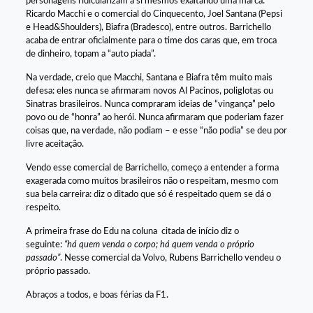
personagens ridicularizam a si mesmos exaltando uma marca:
Ricardo Macchi e o comercial do Cinquecento, Joel Santana (Pepsi
e Head&Shoulders), Biafra (Bradesco), entre outros. Barrichello
acaba de entrar oficialmente para o time dos caras que, em troca
de dinheiro, topam a “auto piada”.
Na verdade, creio que Macchi, Santana e Biafra têm muito mais
defesa: eles nunca se afirmaram novos Al Pacinos, poliglotas ou
Sinatras brasileiros. Nunca compraram ideias de “vingança” pelo
povo ou de “honra” ao herói. Nunca afirmaram que poderiam fazer
coisas que, na verdade, não podiam – e esse “não podia” se deu por
livre aceitação.
Vendo esse comercial de Barrichello, começo a entender a forma
exagerada como muitos brasileiros não o respeitam, mesmo com
sua bela carreira: diz o ditado que só é respeitado quem se dá o
respeito.
A primeira frase do Edu na coluna citada de início diz o
seguinte:
“há quem venda o corpo; há quem venda o próprio
passado”
. Nesse comercial da Volvo, Rubens Barrichello vendeu o
próprio passado.
Abraços a todos, e boas férias da F1.