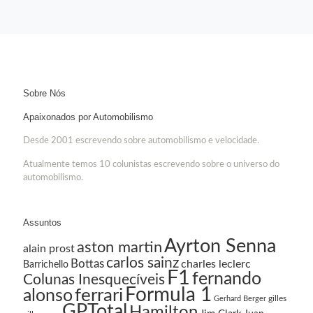
Sobre Nós
Apaixonados por Automobilismo
Desde 2001 escrevendo sobre automobilismo e velocidade.
Atualmente temos 10 colunistas escrevendo sobre o universo do
automobilismo.
Assuntos
Ayrton Senna
aston martin
alain prost
carlos sainz
Bottas
charles leclerc
Barrichello
F1
fernando
Colunas Inesquecíveis
Formula 1
ferrari
alonso
gilles
Gerhard Berger
GPTotal
Hamilton