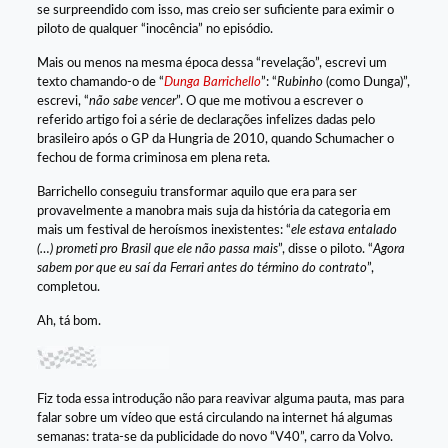
se surpreendido com isso, mas creio ser suficiente para eximir o
piloto de qualquer “inocência” no episódio.
Mais ou menos na mesma época dessa “revelação”, escrevi um
texto chamando-o de “
Dunga Barrichello
”: “
Rubinho
(como Dunga)”,
escrevi, “
não sabe vencer
”. O que me motivou a escrever o
referido artigo foi a série de declarações infelizes dadas pelo
brasileiro após o GP da Hungria de 2010, quando Schumacher o
fechou de forma criminosa em plena reta.
Barrichello conseguiu transformar aquilo que era para ser
provavelmente a manobra mais suja da história da categoria em
mais um festival de heroísmos inexistentes: “
ele estava entalado
(…) prometi pro Brasil que ele não passa mais
”, disse o piloto. “
Agora
sabem por que eu saí da Ferrari antes do término do contrato
”,
completou.
Ah, tá bom.
Fiz toda essa introdução não para reavivar alguma pauta, mas para
falar sobre um vídeo que está circulando na internet há algumas
semanas: trata-se da publicidade do novo “V40”, carro da Volvo.