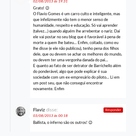
02/08/2013 às 19:31
Grato! 😉
O Flavio Gomes é um carro culto e inteligente, mas
que infelizmente não tem o menor senso de
humanidade, respeito e educação. Só vai aprender
(talvez…) quando alguém lhe arrebentar o nariz. Daí
ele vai postar no seu blog que é favorável à pena de
morte a quem lhe bateu… Enfim, coitado, como eu
lhe disse (e ele não publicou), tenho pena dos filhos
dele, que ou devem se achar os melhores do mundo,
ou devem ter uma vergonha danada do pai…
E quanto ao fato de ser detrator de Barrichello além
do ponderável, algo que pode explicar é sua
sociedade com um ex-empresário do piloto… Li em
um post seu, que não consegui encontrar
novamente. Enfim
Flaviz
disse:
Responder
03/08/2013 às 00:18
Ballista, o inferno são os outros! 😉