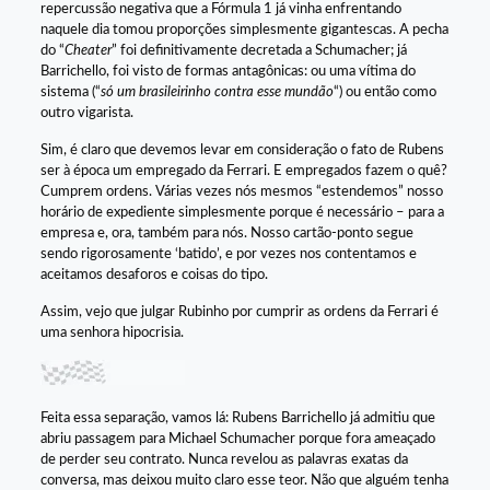
repercussão negativa que a Fórmula 1 já vinha enfrentando
naquele dia tomou proporções simplesmente gigantescas. A pecha
do “
Cheater
” foi definitivamente decretada a Schumacher; já
Barrichello, foi visto de formas antagônicas: ou uma vítima do
sistema (“
só um brasileirinho contra esse mundão
“) ou então como
outro vigarista.
Sim, é claro que devemos levar em consideração o fato de Rubens
ser à época um empregado da Ferrari. E empregados fazem o quê?
Cumprem ordens. Várias vezes nós mesmos “estendemos” nosso
horário de expediente simplesmente porque é necessário – para a
empresa e, ora, também para nós. Nosso cartão-ponto segue
sendo rigorosamente ‘batido’, e por vezes nos contentamos e
aceitamos desaforos e coisas do tipo.
Assim, vejo que julgar Rubinho por cumprir as ordens da Ferrari é
uma senhora hipocrisia.
Feita essa separação, vamos lá: Rubens Barrichello já admitiu que
abriu passagem para Michael Schumacher porque fora ameaçado
de perder seu contrato. Nunca revelou as palavras exatas da
conversa, mas deixou muito claro esse teor. Não que alguém tenha