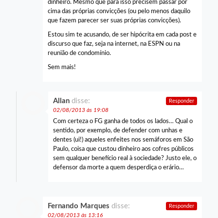
dinheiro. Mesmo que para isso precisem passar por
cima das próprias convicções (ou pelo menos daquilo
que fazem parecer ser suas próprias convicções).
Estou sim te acusando, de ser hipócrita em cada post e
discurso que faz, seja na internet, na ESPN ou na
reunião de condomínio.
Sem mais!
Allan
disse:
Responder
02/08/2013 às 19:08
Com certeza o FG ganha de todos os lados… Qual o
sentido, por exemplo, de defender com unhas e
dentes (ui!) aqueles enfeites nos semáforos em São
Paulo, coisa que custou dinheiro aos cofres públicos
sem qualquer benefício real à sociedade? Justo ele, o
defensor da morte a quem desperdiça o erário…
Fernando Marques
disse:
Responder
02/08/2013 às 13:16