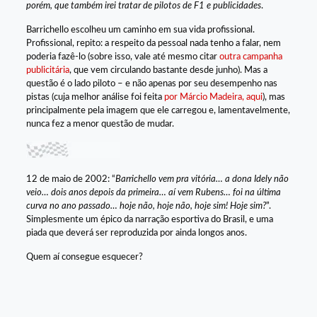
porém, que também irei tratar de pilotos de F1 e publicidades
.
Barrichello escolheu um caminho em sua vida profissional.
Profissional, repito: a respeito da pessoal nada tenho a falar, nem
poderia fazê-lo (sobre isso, vale até mesmo citar
outra campanha
publicitária
, que vem circulando bastante desde junho). Mas a
questão é o lado piloto – e não apenas por seu desempenho nas
pistas (cuja melhor análise foi feita
por Márcio Madeira, aqui
), mas
principalmente pela imagem que ele carregou e, lamentavelmente,
nunca fez a menor questão de mudar.
12 de maio de 2002: “
Barrichello vem pra vitória… a dona Idely não
veio… dois anos depois da primeira… aí vem Rubens… foi na última
curva no ano passado… hoje não, hoje não, hoje sim! Hoje sim?
”.
Simplesmente um épico da narração esportiva do Brasil, e uma
piada que deverá ser reproduzida por ainda longos anos.
Quem aí consegue esquecer?