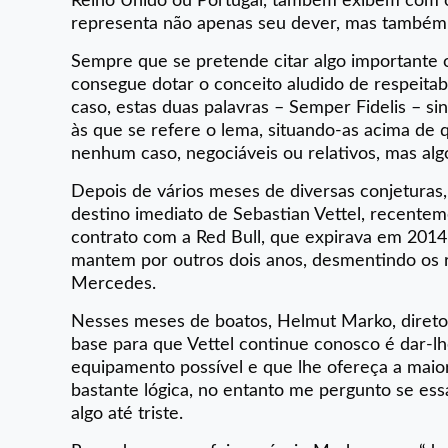
Reino Unido ou Portugal, também exibem com o
representa não apenas seu dever, mas também 
Sempre que se pretende citar algo importante ou
consegue dotar o conceito aludido de respeitab
caso, estas duas palavras – Semper Fidelis – si
às que se refere o lema, situando-as acima de 
nenhum caso, negociáveis ou relativos, mas al
Depois de vários meses de diversas conjeturas, 
destino imediato de Sebastian Vettel, recent
contrato com a Red Bull, que expirava em 2014,
mantem por outros dois anos, desmentindo os r
Mercedes.
Nesses meses de boatos, Helmut Marko, diretor 
base para que Vettel continue conosco é dar-l
equipamento possível e que lhe ofereça a maior 
bastante lógica, no entanto me pergunto se ess
algo até triste.