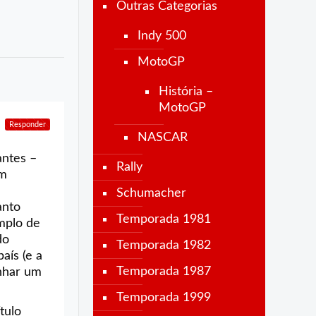
Outras Categorias
Indy 500
MotoGP
História –
MotoGP
Responder
NASCAR
antes –
Rally
om
Schumacher
anto
Temporada 1981
emplo de
do
Temporada 1982
aís (e a
Temporada 1987
anhar um
Temporada 1999
tulo