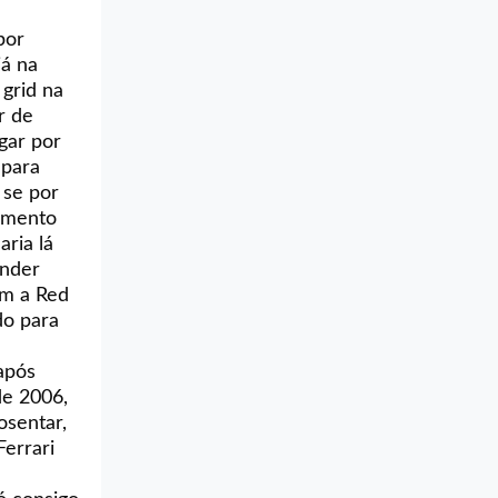
por
já na
grid na
r de
gar por
 para
 se por
çamento
aria lá
onder
om a Red
do para
após
de 2006,
osentar,
Ferrari