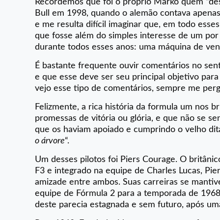
Recordemos que foi o próprio Marko quem “desc
Bull em 1998, quando o alemão contava apenas 
e me resulta difícil imaginar que, em todo esse
que fosse além do simples interesse de um por
durante todos esses anos: uma máquina de ven
É bastante frequente ouvir comentários no sen
e que esse deve ser seu principal objetivo par
vejo esse tipo de comentários, sempre me pergu
Felizmente, a rica história da formula um nos 
promessas de vitória ou glória, e que não se se
que os haviam apoiado e cumprindo o velho dita
o árvore
“.
Um desses pilotos foi Piers Courage. O britân
F3 e integrado na equipe de Charles Lucas, Pier
amizade entre ambos. Suas carreiras se manti
equipe de Fórmula 2 para a temporada de 1968,
deste parecia estagnada e sem futuro, após u