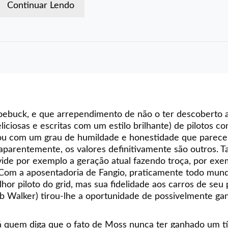
Continuar Lendo
Roebuck, e que arrependimento de não o ter descoberto 
eliciosas e escritas com um estilo brilhante) de pilotos c
ou com um grau de humildade e honestidade que parece
 aparentemente, os valores definitivamente são outros. T
 vide por exemplo a geração atual fazendo troça, por ex
 Com a aposentadoria de Fangio, praticamente todo mun
or piloto do grid, mas sua fidelidade aos carros de seu p
b Walker) tirou-lhe a oportunidade de possivelmente g
á quem diga que o fato de Moss nunca ter ganhado um tí