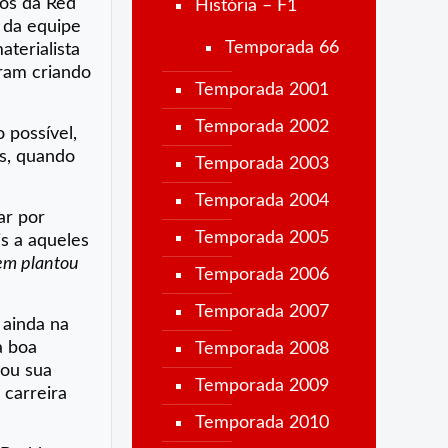
tos da Red
História – F1
 da equipe
Temporada 66
aterialista
eram criando
Temporada 2001
Temporada 2002
 possível,
as, quando
Temporada 2003
Temporada 2004
ar por
Temporada 2005
is a aqueles
uem plantou
Temporada 2006
Temporada 2007
 ainda na
a boa
Temporada 2008
dou sua
Temporada 2009
 carreira
Temporada 2010