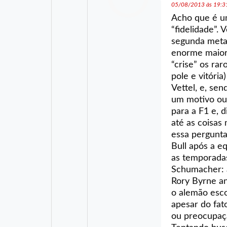
05/08/2013 às 19:3
Acho que é um
“fidelidade”. 
segunda metad
enorme maiori
“crise” os ra
pole e vitóri
Vettel, e, se
um motivo ou 
para a F1 e, 
até as coisa
essa pergunta
Bull após a 
as temporada
Schumacher: a
Rory Byrne an
o alemão esco
apesar do fat
ou preocupaç