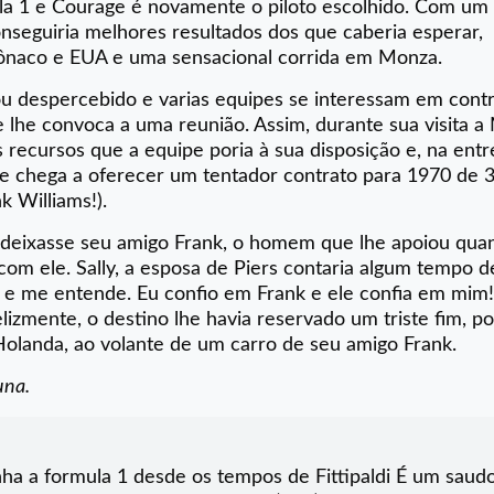
ula 1 e Courage é novamente o piloto escolhido. Com u
seguiria melhores resultados dos que caberia esperar,
ônaco e EUA e uma sensacional corrida em Monza.
 despercebido e varias equipes se interessam em contr
e lhe convoca a uma reunião. Assim, durante sua visita a
 recursos que a equipe poria à sua disposição e, na entr
e chega a oferecer um tentador contrato para 1970 de 
k Williams!).
rs deixasse seu amigo Frank, o homem que lhe apoiou qua
com ele. Sally, a esposa de Piers contaria algum tempo 
 e me entende. Eu confio em Frank e ele confia em mim!
lizmente, o destino lhe havia reservado um triste fim, po
Holanda, ao volante de um carro de seu amigo Frank.
una.
ha a formula 1 desde os tempos de Fittipaldi É um saud