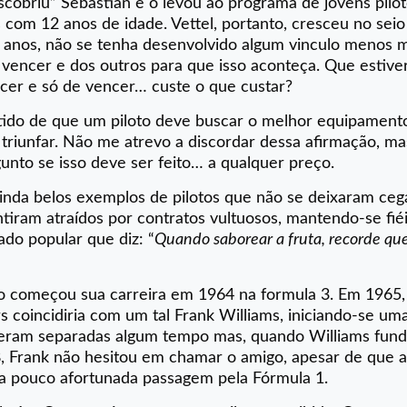
obriu” Sebastian e o levou ao programa de jovens pilo
com 12 anos de idade. Vettel, portanto, cresceu no seio
s anos, não se tenha desenvolvido algum vinculo menos m
 vencer e dos outros para que isso aconteça. Que estiv
cer e só de vencer… custe o que custar?
tido de que um piloto deve buscar o melhor equipamento
a triunfar. Não me atrevo a discordar dessa afirmação, m
nto se isso deve ser feito… a qualquer preço.
brinda belos exemplos de pilotos que não se deixaram ceg
ntiram atraídos por contratos vultuosos, mantendo-se fié
do popular que diz: “
Quando saborear a fruta, recorde q
ico começou sua carreira em 1964 na formula 3. Em 1965,
s coincidiria com um tal Frank Williams, iniciando-se um
veram separadas algum tempo mas, quando Williams fun
 Frank não hesitou em chamar o amigo, apesar de que a
ma pouco afortunada passagem pela Fórmula 1.