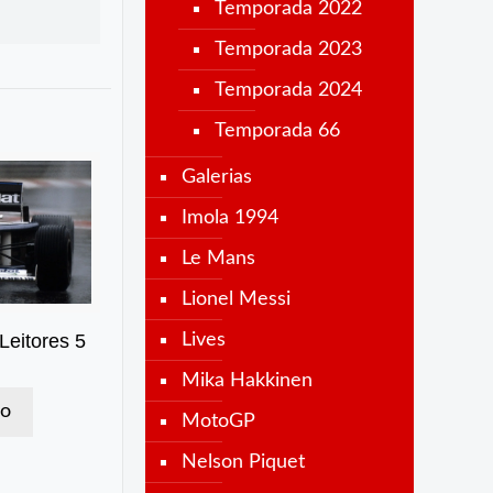
Temporada 2022
Temporada 2023
Temporada 2024
Temporada 66
Galerias
Imola 1994
Le Mans
Lionel Messi
Leitores 5
Lives
Mika Hakkinen
do
MotoGP
Nelson Piquet