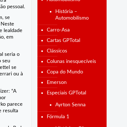
tra
ão pessoal.
História –
m, se
Automobilismo
. Neste
Carro-Asa
 e lealdade
ão, em
Cartas GPTotal
Clássicos
l seria o
o seu
Colunas inesquecíveis
ettel se
Copa do Mundo
rrari ou à
Emerson
izer: “A
Especiais GPTotal
hor
arko parece
Ayrton Senna
 resulta
Fórmula 1