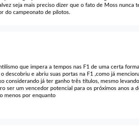
talvez seja mais preciso dizer que o fato de Moss nunca t
or do campeonato de pilotos.
tilismo que impera a tempos nas F1 de uma certa forma
 o descobriu e abriu suas portas na F1 ,como já mencion
aixo considerando já ter ganho três títulos, mesmo levand
rro ser um vencedor potencial para os próximos anos a d
elo menos por enquanto