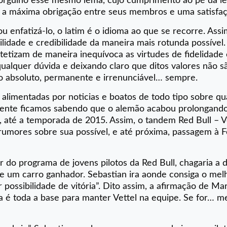
rgulho esse mesmo lema, cujo cumprimento ao pé da le
a máxima obrigação entre seus membros e uma satisfaç
 enfatizá-lo, o latim é o idioma ao que se recorre. Assi
ilidade e credibilidade da maneira mais rotunda possível
ntetizam de maneira inequívoca as virtudes de fidelidade
qualquer dúvida e deixando claro que ditos valores não s
go absoluto, permanente e irrenunciável… sempre.
alimentadas por noticias e boatos de todo tipo sobre qua
emente ficamos sabendo que o alemão acabou prolongand
 até a temporada de 2015. Assim, o tandem Red Bull – V
umores sobre sua possível, e até próxima, passagem à Fe
do programa de jovens pilotos da Red Bull, chagaria a d
he um carro ganhador. Sebastian ira aonde consiga o mel
possibilidade de vitória”. Dito assim, a afirmação de M
a é toda a base para manter Vettel na equipe. Se for… me