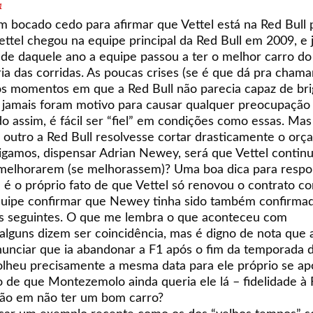
1
 bocado cedo para afirmar que Vettel está na Red Bull 
Vettel chegou na equipe principal da Red Bull em 2009, e 
e daquele ano a equipe passou a ter o melhor carro do 
a das corridas. As poucas crises (se é que dá pra chama
ros momentos em que a Red Bull não parecia capaz de bri
a) jamais foram motivo para causar qualquer preocupação
ndo assim, é fácil ser “fiel” em condições como essas. Mas
outro a Red Bull resolvesse cortar drasticamente o or
digamos, dispensar Adrian Newey, será que Vettel continu
s melhorarem (se melhorassem)? Uma boa dica para resp
 é o próprio fato de que Vettel só renovou o contrato c
equipe confirmar que Newey tinha sido também confirma
s seguintes. O que me lembra o que aconteceu com
lguns dizem ser coincidência, mas é digno de nota que 
unciar que ia abandonar a F1 após o fim da temporada 
lheu precisamente a mesma data para ele próprio se ap
o de que Montezemolo ainda queria ele lá – fidelidade à 
ão em não ter um bom carro?