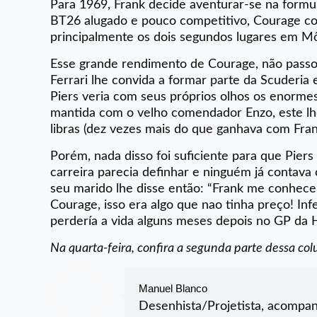
Para 1969, Frank decide aventurar-se na form
BT26 alugado e pouco competitivo, Courage con
principalmente os dois segundos lugares em M
Esse grande rendimento de Courage, não passou
Ferrari lhe convida a formar parte da Scuderia 
Piers veria com seus próprios olhos os enormes
mantida com o velho comendador Enzo, este lh
libras (dez vezes mais do que ganhava com Fran
Porém, nada disso foi suficiente para que Pie
carreira parecia definhar e ninguém já contava 
seu marido lhe disse então: “Frank me conhece
Courage, isso era algo que nao tinha preço! Infe
perdería a vida alguns meses depois no GP da 
Na quarta-feira, confira a segunda parte dessa col
Manuel Blanco
Desenhista/Projetista, acompan