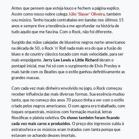
Antes que pensem que esteja louco e fechem a página explico.
Assim como nosso nobre colega
Júlio ‘Slayer’ Oliveira
, também
sou músico. Tenho tocado contrabaixo em bandas nos últimos 15
anos e sempre tive a tendência a me aprofundar na história de
tudo aquilo que me fascina. Com o Rock, não foi diferente.
Surgido das mãos calejadas de bluseiros negros norte-americanos
na década de 50, o Rock ’n’ Roll nada mais era do que a fusão do
blues e do country clássico tocado com mais velocidade, para ser
mais empolgante.
Jerry Lee Lewis e Little Richard
deram o
pontapé inicial, mas foi só com o surgimento de Elvis Presley e
mais tarde com os Beatles que o estilo ganhou definitivamente as
grandes massas.
Com cada vez mais dinheiro envolvido no jogo, o Rock começou
receber influência das mais diversas formas. Sua essência mudou
tanto, que no começo dos anos 70 pouco tinha a ver com o estilo
criado pelos negros americanos. O som agora era trabalhado, com
toques orquestrais, músicos com formação musical, letras
filosóficas e plateia seletiva.
Os shows também foram ficando
cada vez mais caros e produzidos
. O preço dos ingressos subiu à
estratosfera e os músicos eram tratados com tanta pompa que
estavam se achando deuses imortais.