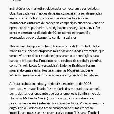
televisão.
Estratégias de marketing elaboradas começaram a ser boladas.
Quantias cada vez maiores de grana começaram a ser despejadas
em busca da melhor promoção. Paralelamente a isso, as
montadoras entraram de cabeça na competição buscando vencer o
oponente na capacidade tecnológica que conseguia produzir.
Em
certo momento na década de 90, os carros estavam tão
avançados que praticamente corriam sozinhos
.
Nesse meio tempo, o dinheiro tomou conta da Fórmula 1, de tal
maneira que apenas empresas multinacionais (todas efêmeras, que
vem e vão sem deixar saudades) passaram a ter condições para
bancar a brincadeira. Enquanto isso,
equipes de tradição genuína,
como Tyrrell, Lotus (a verdadeira), Ligier, e Brabham foram
morrendo uma a uma.
Restaram apenas Mclaren, Sauber e
Williams, mesmo assim todas atravessam grandes dificuldades.
A festa acabou quando a grande crise econômica de 2008
começou. A instabilidade fez a maioria das montadoras sair pela
porta dos fundos enquanto que essas empresas (lembram-se da
Hispania, Midland e Genii?) mostraram sua inconsistência e
principalmente sua irrelevância ao telespectador. Você conseguiria
engolir se o Corinthians fosse comprado por uma empresa
imobiliária e passasse a se chamar algo como “Hispania Football