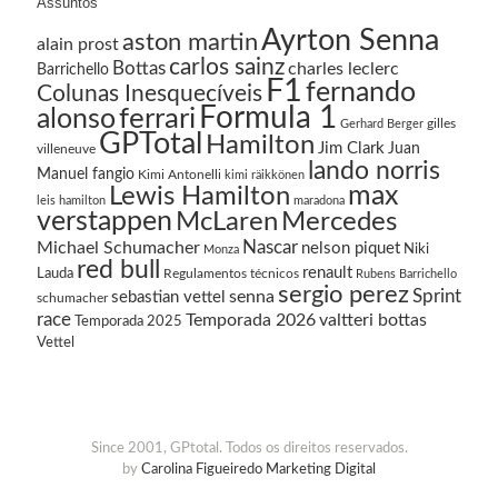
Assuntos
Ayrton Senna
aston martin
alain prost
carlos sainz
Bottas
charles leclerc
Barrichello
F1
fernando
Colunas Inesquecíveis
Formula 1
ferrari
alonso
gilles
Gerhard Berger
GPTotal
Hamilton
Jim Clark
Juan
villeneuve
lando norris
Manuel fangio
Kimi Antonelli
kimi räikkönen
Lewis Hamilton
max
leis hamilton
maradona
verstappen
McLaren
Mercedes
Nascar
Michael Schumacher
nelson piquet
Niki
Monza
red bull
renault
Lauda
Regulamentos técnicos
Rubens Barrichello
sergio perez
Sprint
senna
sebastian vettel
schumacher
race
Temporada 2026
valtteri bottas
Temporada 2025
Vettel
Since 2001, GPtotal. Todos os direitos reservados.
by
Carolina Figueiredo Marketing Digital