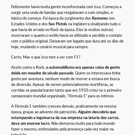
Felizmente havia muita gente inconformada com isso. Começou a
surgir uma onda de bandas que resgatavam o som simples, e
básico do começo. Foi época do surgimento dos
Ramones
nos
Estados Unidos e dos
Sex Pistols
na Inglaterra sinalizando tudo o
que havia de errado no Rock da época. Eles (e muitos outros)
mostraram o quanto o estilo havia se elitizado e perdido o contato
com o público original. Deixaram um legado que dura até os dias de
hoje, mudando o cenário musical para sempre.
Certo. Mas o que isso tem a ver com F1?
Assim como o Rock,
o automobilismo era apenas coisa de gente
doida em meados do século passado
. Quem se interessava tinha
gosto por aventura, nenhum medo de morrer e estava em busca
de diversão. Apesar de serem potencialmente mortíferas, as
corridas se popularizaram tanto que em 1950 criou-se o primeiro
campeonato mundial organizado. “Fórmula 1” para os íntimos.
A Fórmula 1 também cresceu demais, praticamente na mesma
época, graças ao advento do patrocínio.
A
lguém descobriu que
estampando a logomarca da sua empresa na lataria dos carros,
dava um enorme lucro
. Não demorou muito para todo mundo
fazer o mesmo, estimulados pela presença cada vez maior na