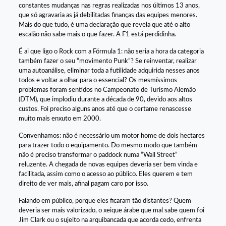
constantes mudanças nas regras realizadas nos últimos 13 anos,
que só agravaria as já debilitadas finanças das equipes menores.
Mais do que tudo, é uma declaração que revela que até o alto
escalão não sabe mais o que fazer. A F1 está perdidinha.
É ai que ligo o Rock com a Fórmula 1: não seria a hora da categoria
também fazer o seu “movimento Punk”? Se reinventar, realizar
uma autoanálise, eliminar toda a futilidade adquirida nesses anos
todos e voltar a olhar para o essencial? Os mesmíssimos
problemas foram sentidos no Campeonato de Turismo Alemão
(DTM), que implodiu durante a década de 90, devido aos altos
custos. Foi preciso alguns anos até que o certame renascesse
muito mais enxuto em 2000.
Convenhamos: não é necessário um motor home de dois hectares
para trazer todo o equipamento. Do mesmo modo que também
não é preciso transformar o paddock numa “Wall Street”
reluzente. A chegada de novas equipes deveria ser bem vinda e
facilitada, assim como o acesso ao público. Eles querem e tem
direito de ver mais, afinal pagam caro por isso.
Falando em público, porque eles ficaram tão distantes? Quem
deveria ser mais valorizado, o xeique árabe que mal sabe quem foi
Jim Clark ou o sujeito na arquibancada que acorda cedo, enfrenta