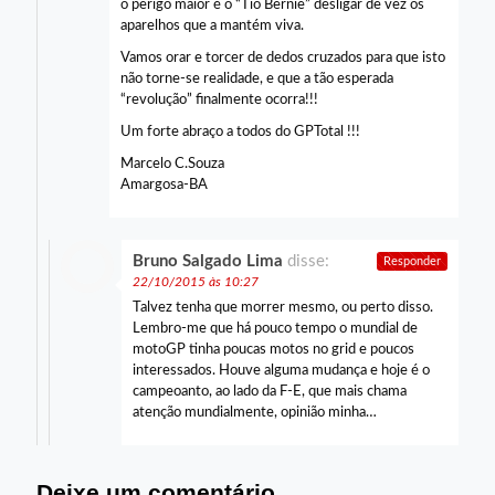
o perigo maior é o “Tio Bernie” desligar de vez os
aparelhos que a mantém viva.
Vamos orar e torcer de dedos cruzados para que isto
não torne-se realidade, e que a tão esperada
“revolução” finalmente ocorra!!!
Um forte abraço a todos do GPTotal !!!
Marcelo C.Souza
Amargosa-BA
Bruno Salgado Lima
disse:
Responder
22/10/2015 às 10:27
Talvez tenha que morrer mesmo, ou perto disso.
Lembro-me que há pouco tempo o mundial de
motoGP tinha poucas motos no grid e poucos
interessados. Houve alguma mudança e hoje é o
campeoanto, ao lado da F-E, que mais chama
atenção mundialmente, opinião minha…
Deixe um comentário