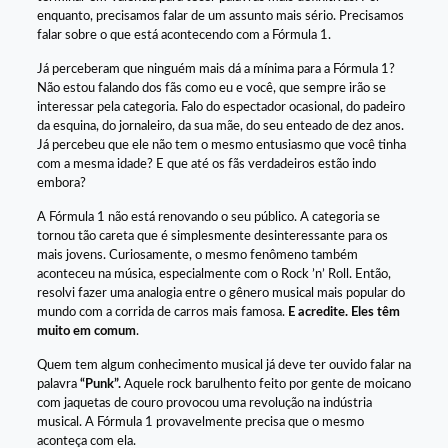
enquanto, precisamos falar de um assunto mais sério. Precisamos
falar sobre o que está acontecendo com a Fórmula 1.
Já perceberam que ninguém mais dá a mínima para a Fórmula 1?
Não estou falando dos fãs como eu e você, que sempre irão se
interessar pela categoria. Falo do espectador ocasional, do padeiro
da esquina, do jornaleiro, da sua mãe, do seu enteado de dez anos.
Já percebeu que ele não tem o mesmo entusiasmo que você tinha
com a mesma idade? E que até os fãs verdadeiros estão indo
embora?
A Fórmula 1 não está renovando o seu público. A categoria se
tornou tão careta que é simplesmente desinteressante para os
mais jovens. Curiosamente, o mesmo fenômeno também
aconteceu na música, especialmente com o Rock ’n’ Roll. Então,
resolvi fazer uma analogia entre o gênero musical mais popular do
mundo com a corrida de carros mais famosa.
E acredite. Eles têm
muito em comum
.
Quem tem algum conhecimento musical já deve ter ouvido falar na
palavra
“
Punk
”.
Aquele rock barulhento feito por gente de moicano
com jaquetas de couro provocou uma revolução na indústria
musical. A Fórmula 1 provavelmente precisa que o mesmo
aconteça com ela.