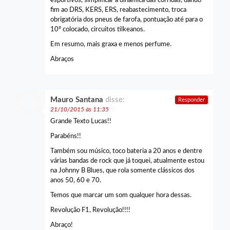
esportivos, simplificar a dinâmica das corridas, dando
fim ao DRS, KERS, ERS, reabastecimento, troca
obrigatória dos pneus de farofa, pontuação até para o
10º colocado, circuitos tilkeanos.
Em resumo, mais graxa e menos perfume.
Abraços
Mauro Santana
disse:
Responder
21/10/2015 às 11:35
Grande Texto Lucas!!
Parabéns!!
Também sou músico, toco bateria a 20 anos e dentre
várias bandas de rock que já toquei, atualmente estou
na Johnny B Blues, que rola somente clássicos dos
anos 50, 60 e 70.
Temos que marcar um som qualquer hora dessas.
Revolução F1, Revolução!!!!
Abraço!