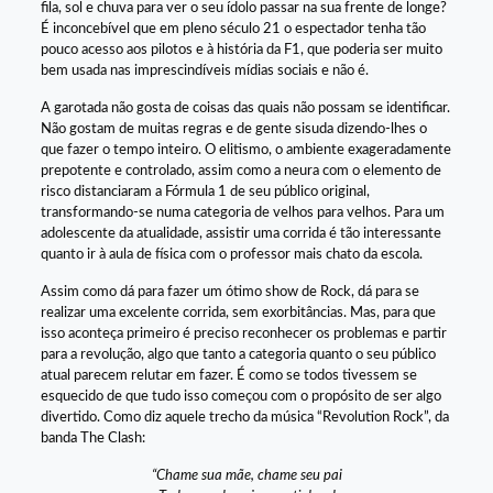
fila, sol e chuva para ver o seu ídolo passar na sua frente de longe?
É inconcebível que em pleno século 21 o espectador tenha tão
pouco acesso aos pilotos e à história da F1, que poderia ser muito
bem usada nas imprescindíveis mídias sociais e não é.
A garotada não gosta de coisas das quais não possam se identificar.
Não gostam de muitas regras e de gente sisuda dizendo-lhes o
que fazer o tempo inteiro. O elitismo, o ambiente exageradamente
prepotente e controlado, assim como a neura com o elemento de
risco distanciaram a Fórmula 1 de seu público original,
transformando-se numa categoria de velhos para velhos. Para um
adolescente da atualidade, assistir uma corrida é tão interessante
quanto ir à aula de física com o professor mais chato da escola.
Assim como dá para fazer um ótimo show de Rock, dá para se
realizar uma excelente corrida, sem exorbitâncias. Mas, para que
isso aconteça primeiro é preciso reconhecer os problemas e partir
para a revolução, algo que tanto a categoria quanto o seu público
atual parecem relutar em fazer. É como se todos tivessem se
esquecido de que tudo isso começou com o propósito de ser algo
divertido. Como diz aquele trecho da música “Revolution Rock”, da
banda The Clash:
“Chame sua mãe, chame seu pai