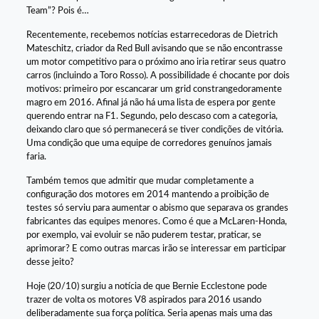
Team”? Pois é…
Recentemente, recebemos notícias estarrecedoras de Dietrich
Mateschitz, criador da Red Bull avisando que se não encontrasse
um motor competitivo para o próximo ano iria retirar seus quatro
carros (incluindo a Toro Rosso). A possibilidade é chocante por dois
motivos: primeiro por escancarar um grid constrangedoramente
magro em 2016. Afinal já não há uma lista de espera por gente
querendo entrar na F1. Segundo, pelo descaso com a categoria,
deixando claro que só permanecerá se tiver condições de vitória.
Uma condição que uma equipe de corredores genuínos jamais
faria.
Também temos que admitir que mudar completamente a
configuração dos motores em 2014 mantendo a proibição de
testes só serviu para aumentar o abismo que separava os grandes
fabricantes das equipes menores. Como é que a McLaren-Honda,
por exemplo, vai evoluir se não puderem testar, praticar, se
aprimorar? E como outras marcas irão se interessar em participar
desse jeito?
Hoje (20/10) surgiu a notícia de que Bernie Ecclestone pode
trazer de volta os motores V8 aspirados para 2016 usando
deliberadamente sua força política. Seria apenas mais uma das