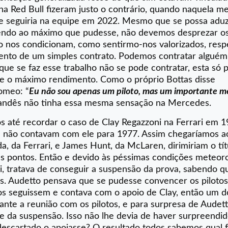
 Red Bull fizeram justo o contrário, quando naquela m
e seguiria na equipe em 2022. Mesmo que se possa aduz
ndendo ao máximo que pudesse, não devemos desprezar os
nto nos condicionam, como sentirmo-nos valorizados, resp
mento de um simples contrato. Podemos contratar alguém
que se faz esse trabalho não se pode contratar, esta só
ue o máximo rendimento. Como o próprio Bottas disse
omeo: “
E
u não sou apenas um piloto, mas um importante 
inlandês não tinha essa mesma sensação na Mercedes.
 até recordar o caso de Clay Regazzoni na Ferrari em 1
e não contavam com ele para 1977. Assim chegaríamos a
, da Ferrari, e James Hunt, da McLaren, dirimiriam o tít
s pontos. Então e devido às péssimas condições meteoro
ari, tratava de conseguir a suspensão da prova, sabendo 
s. Audetto pensava que se pudesse convencer os pilotos
s os seguissem e contava com o apoio de Clay, então um d
ante a reunião com os pilotos, e para surpresa de Audett
 da suspensão. Isso não lhe devia de haver surpreendid
escartado o apoiasse? O resultado todos sabemos qual f