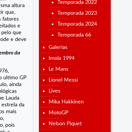
Temporada 2022
esma altura
ir que,
Temporada 2023
 fatores
Temporada 2024
eitados e
 pelo que
Temporada 66
 pode e deve
Galerias
membro da
Imola 1994
Le Mans
976,
o ultimo GP
Lionel Messi
ulo, ainda
Lives
lógicas
que Lauda
Mika Hakkinen
 estrela da
os mais
MotoGP
o,
Nelson Piquet
o, pois
oi: a