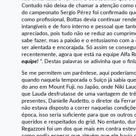
Contudo não deixa de chamar a atenção como na
do campeonato Sergio Pérez foi confirmado qu
como profissional, Bottas devia continuar re
intangíveis e de foro interno e pessoal que ta
apreciados, pois tudo não se reduz ao cumpri
sabe fazer, mas a paixão e o entusiasmo com a 
ser alentada e encorajada. Só assim se conseg
recentemente, agora que está na equipe Alfa R
equipe!
“. Destas palavras se adivinha que o f
Se me permitem um parêntese, aqui poderíamos
quando naquela temporada o Suíço já sabia qu
do ano em Mount Fuji, no Japão, onde Niki Lauda
que Lauda desfrutasse de uma vantagem de trê
presentes, Danielle Audetto, o diretor da Ferr
não estava disposto a correr naquelas condiçõe
época, isso seria suficiente para que os outro
queridos e respeitados do grid. No entanto, dur
Regazzoni foi um dos que mais em contra esteve
como podia esperar que alguém que ele havia d