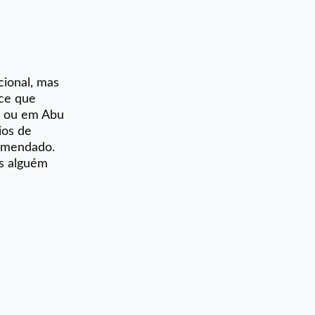
cional, mas
ece que
ia ou em Abu
ios de
comendado.
as alguém