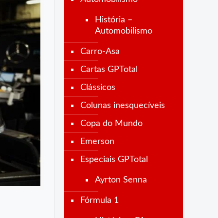
História –
Automobilismo
Carro-Asa
Cartas GPTotal
Clássicos
Colunas inesquecíveis
Copa do Mundo
Emerson
Especiais GPTotal
Ayrton Senna
Fórmula 1