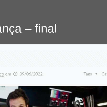
nça – final
co
em
09/06/2022
Tags
Ca