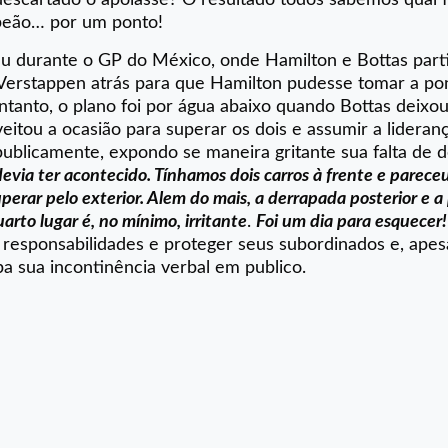
mpeão… por um ponto!
u durante o GP do México, onde Hamilton e Bottas par
r Verstappen atrás para que Hamilton pudesse tomar a po
ntanto, o plano foi por água abaixo quando Bottas deixou
eitou a ocasião para superar os dois e assumir a lideran
 publicamente, expondo se maneira gritante sua falta de 
devia ter acontecido. Tínhamos dois carros à frente e parece
erar pelo exterior. Alem do mais, a derrapada posterior e a
arto lugar é, no mínimo, irritante
.
Foi um dia para esquecer!
 responsabilidades e proteger seus subordinados e, apes
lpa sua incontinência verbal em publico.