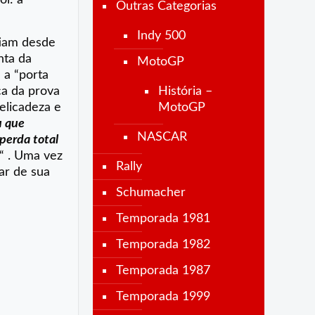
Outras Categorias
Indy 500
tiam desde
nta da
MotoGP
 a “porta
ça da prova
História –
delicadeza e
MotoGP
u que
NASCAR
 perda total
“ . Uma vez
Rally
ar de sua
Schumacher
Temporada 1981
Temporada 1982
Temporada 1987
Temporada 1999