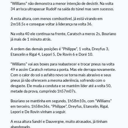
“Williams” não demonstra a menor intenção de desistir. Na volta
34 arrisca ultrapassar Rudolf na saída do túnel mas sem sucesso.
A esta altura, com menos combustível, já está virando em
2m18.5s e consegue voltar à liderança na volta 36.
Na volta 40 ele continua na frente, Caratsch a meros 2s, Bouriano
já mais de 1 minuto atrás.
A ordem das demais posições é “Philippe”, 1 volta, Dreyfus 3,
Etancelin e Rigal 4, Lepori 5, De Rovin 6 e Doré 10.
“Williams” vai aos boxes para reabastecer e trocar pneus na volta
49 e assim Caratsch retoma a ponta. Mas ele derrapa novamente.
Com o calor do sol o asfalto novo se torna mais abrasivo e seus
pneus já não oferecem a mesma aderência, sofrendo com o
desgaste. Ele muda a conduta e se mantém líder até a volta 50,
metade da prova, cumprindo 1h57m07s.
Bouriano se mantinha em segundo, 1h58m10s, com “Williams”
em terceiro, 1h58m36s. “Philippe”, Dreyfus, Etancelin, Rigal,
Lepori e De Rovin vinham a seguir.
A essa altura Sandri e Dauvergne, muito atrasados, já tinham
abandonado.