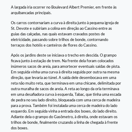
A largada iria ocorrer no Boulevard Albert Premier, em frente às
arquibancadas principais.
Os carros contornariam a curva à direita junto à pequena igreja de
St. Devote e subiriam a colina em direção ao Cassino entre as
guias das calçadas, nas quais estavam cravados postes de
eletricidade, passando sobre trilhos de bonde, contornando
terraços dos hotéis e canteiros de flores do Cassino.
Após os jardins deste se iniciava o trecho em descida. O grampo
ficava junto à estação de trem. Na frente dela foram colocados
inúmeros sacos de areia, para amortecer eventuais saídas de pista.
Em seguida vinha uma curva à direita seguida por outra na mesma
direção, que levaria ao túnel. A saída dele desembocava em uma
reta não muito reta, que terminava em uma chicane, delimitada por
outra muralha de sacos de areia. A reta ao longo da orla terminava
em uma desafiadora curva à esquerda, Tabac, que tinha uma escada
de pedra no seu lado direito, bloqueada com uma cerca de madeira
para a prova. Também foi instalada uma cerca de madeira do lado
esquerdo. Em seguida vinha a entrada dos boxes, do lado direito.
Adiante dela o grampo do Gasômetro, à direita, onde estavam os
trilhos de bonde, finalmente cruzando a linha de chegada à frente
dos boxes.