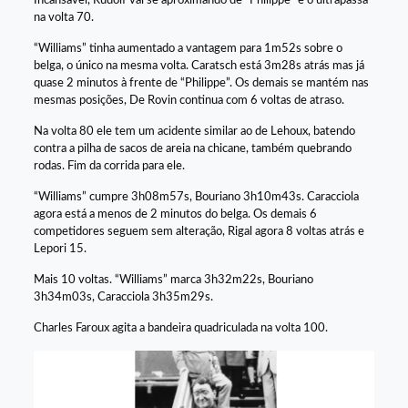
Incansável, Rudolf vai se aproximando de “Philippe” e o ultrapassa
na volta 70.
“Williams” tinha aumentado a vantagem para 1m52s sobre o
belga, o único na mesma volta. Caratsch está 3m28s atrás mas já
quase 2 minutos à frente de “Philippe”. Os demais se mantém nas
mesmas posições, De Rovin continua com 6 voltas de atraso.
Na volta 80 ele tem um acidente similar ao de Lehoux, batendo
contra a pilha de sacos de areia na chicane, também quebrando
rodas. Fim da corrida para ele.
“Williams” cumpre 3h08m57s, Bouriano 3h10m43s. Caracciola
agora está a menos de 2 minutos do belga. Os demais 6
competidores seguem sem alteração, Rigal agora 8 voltas atrás e
Lepori 15.
Mais 10 voltas. “Williams” marca 3h32m22s, Bouriano
3h34m03s, Caracciola 3h35m29s.
Charles Faroux agita a bandeira quadriculada na volta 100.