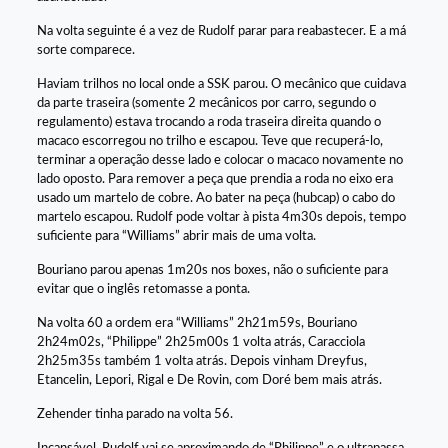
Na volta seguinte é a vez de Rudolf parar para reabastecer. E a má
sorte comparece.
Haviam trilhos no local onde a SSK parou. O mecânico que cuidava
da parte traseira (somente 2 mecânicos por carro, segundo o
regulamento) estava trocando a roda traseira direita quando o
macaco escorregou no trilho e escapou. Teve que recuperá-lo,
terminar a operação desse lado e colocar o macaco novamente no
lado oposto. Para remover a peça que prendia a roda no eixo era
usado um martelo de cobre. Ao bater na peça (hubcap) o cabo do
martelo escapou. Rudolf pode voltar à pista 4m30s depois, tempo
suficiente para “Williams” abrir mais de uma volta.
Bouriano parou apenas 1m20s nos boxes, não o suficiente para
evitar que o inglês retomasse a ponta.
Na volta 60 a ordem era “Williams” 2h21m59s, Bouriano
2h24m02s, “Philippe” 2h25m00s 1 volta atrás, Caracciola
2h25m35s também 1 volta atrás. Depois vinham Dreyfus,
Etancelin, Lepori, Rigal e De Rovin, com Doré bem mais atrás.
Zehender tinha parado na volta 56.