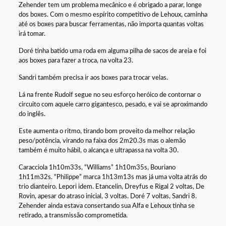
Zehender tem um problema mecânico e é obrigado a parar, longe
dos boxes. Com o mesmo espírito competitivo de Lehoux, caminha
até os boxes para buscar ferramentas, não importa quantas voltas
irá tomar.
Doré tinha batido uma roda em alguma pilha de sacos de areia e foi
aos boxes para fazer a troca, na volta 23.
Sandri também precisa ir aos boxes para trocar velas.
Lá na frente Rudolf segue no seu esforço heróico de contornar o
circuito com aquele carro gigantesco, pesado, e vai se aproximando
do inglês.
Este aumenta o ritmo, tirando bom proveito da melhor relação
peso/potência, virando na faixa dos 2m20.3s mas o alemão
também é muito hábil, o alcança e ultrapassa na volta 30.
Caracciola 1h10m33s, “Williams” 1h10m35s, Bouriano
1h11m32s. “Philippe” marca 1h13m13s mas já uma volta atrás do
trio dianteiro. Lepori idem. Etancelin, Dreyfus e Rigal 2 voltas, De
Rovin, apesar do atraso inicial, 3 voltas. Doré 7 voltas, Sandri 8.
Zehender ainda estava consertando sua Alfa e Lehoux tinha se
retirado, a transmissão comprometida.