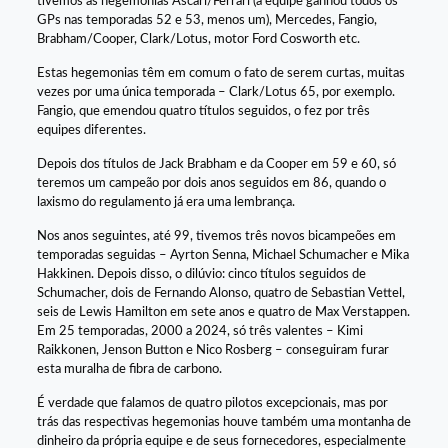
tivemos as hegemonias Ascari/Ferrari (a equipe ganhou todos os
GPs nas temporadas 52 e 53, menos um), Mercedes, Fangio,
Brabham/Cooper, Clark/Lotus, motor Ford Cosworth etc.
Estas hegemonias têm em comum o fato de serem curtas, muitas
vezes por uma única temporada – Clark/Lotus 65, por exemplo.
Fangio, que emendou quatro títulos seguidos, o fez por três
equipes diferentes.
Depois dos títulos de Jack Brabham e da Cooper em 59 e 60, só
teremos um campeão por dois anos seguidos em 86, quando o
laxismo do regulamento já era uma lembrança.
Nos anos seguintes, até 99, tivemos três novos bicampeões em
temporadas seguidas – Ayrton Senna, Michael Schumacher e Mika
Hakkinen. Depois disso, o dilúvio: cinco títulos seguidos de
Schumacher, dois de Fernando Alonso, quatro de Sebastian Vettel,
seis de Lewis Hamilton em sete anos e quatro de Max Verstappen.
Em 25 temporadas, 2000 a 2024, só três valentes – Kimi
Raikkonen, Jenson Button e Nico Rosberg – conseguiram furar
esta muralha de fibra de carbono.
É verdade que falamos de quatro pilotos excepcionais, mas por
trás das respectivas hegemonias houve também uma montanha de
dinheiro da própria equipe e de seus fornecedores, especialmente