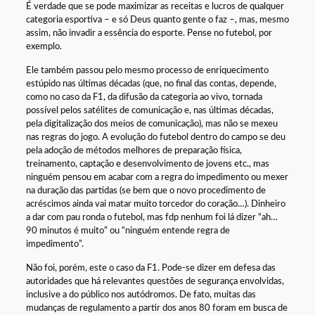
É verdade que se pode maximizar as receitas e lucros de qualquer
categoria esportiva – e só Deus quanto gente o faz –, mas, mesmo
assim, não invadir a essência do esporte. Pense no futebol, por
exemplo.
Ele também passou pelo mesmo processo de enriquecimento
estúpido nas últimas décadas (que, no final das contas, depende,
como no caso da F1, da difusão da categoria ao vivo, tornada
possível pelos satélites de comunicação e, nas últimas décadas,
pela digitalização dos meios de comunicação), mas não se mexeu
nas regras do jogo. A evolução do futebol dentro do campo se deu
pela adoção de métodos melhores de preparação física,
treinamento, captação e desenvolvimento de jovens etc., mas
ninguém pensou em acabar com a regra do impedimento ou mexer
na duração das partidas (se bem que o novo procedimento de
acréscimos ainda vai matar muito torcedor do coração…). Dinheiro
a dar com pau ronda o futebol, mas fdp nenhum foi lá dizer “ah…
90 minutos é muito” ou “ninguém entende regra de
impedimento”.
Não foi, porém, este o caso da F1. Pode-se dizer em defesa das
autoridades que há relevantes questões de segurança envolvidas,
inclusive a do público nos autódromos. De fato, muitas das
mudanças de regulamento a partir dos anos 80 foram em busca de