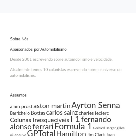
Sobre Nós
Apaixonados por Automobilismo
Desde 2001 escrevendo sobre automobilismo e velocidade.
Atualmente temos 10 colunistas escrevendo sobre o universo do
automobilismo.
Assuntos
Ayrton Senna
aston martin
alain prost
carlos sainz
Bottas
charles leclerc
Barrichello
F1
fernando
Colunas Inesquecíveis
Formula 1
ferrari
alonso
gilles
Gerhard Berger
GPTotal
Hamilton
Jim Clark
Juan
villeneuve