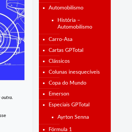
Automobilismo
História –
Automobilismo
Carro-Asa
Cartas GPTotal
Clássicos
Colunas inesquecíveis
Copa do Mundo
Emerson
 outra.
Especiais GPTotal
sse
Ayrton Senna
Fórmula 1