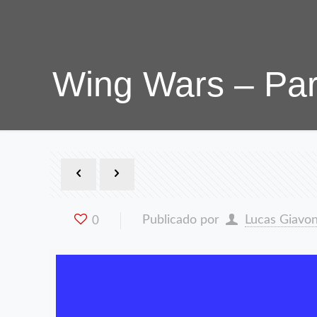
Wing Wars – Par
Publicado por
Lucas Giavon
0