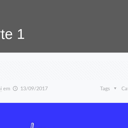
te 1
i
em
13/09/2017
Tags
Ca