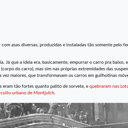
com asas diversas, produzidas e instaladas tão somente pelo fe
a. Já que a ideia era, basicamente, empurrar o carro pra baixo, 
s (corpo do carro), mas sim nas próprias extremidades das suspe
a vez maiores, que transformavam os carros em guilhotinas móve
s eram tão fortes quanto palito de sorvete, e
quebraram nas Lot
rcuito urbano de Montjuïch
.