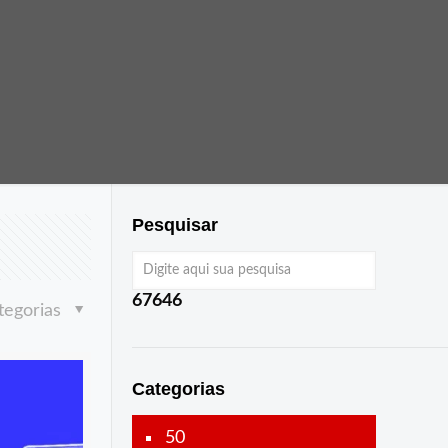
Pesquisar
67646
tegorias
Categorias
50