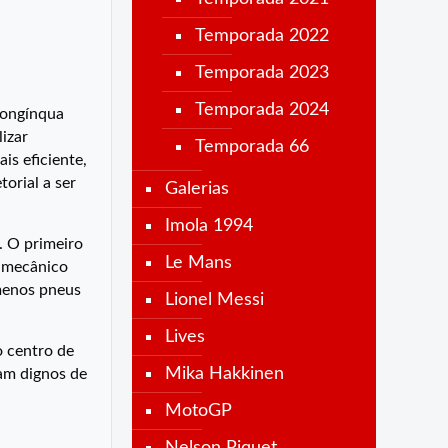
Temporada 2022
Temporada 2023
Temporada 2024
 longínqua
izar
Temporada 66
is eficiente,
orial a ser
Galerias
Imola 1994
. O primeiro
Le Mans
o mecânico
 menos pneus
Lionel Messi
Lives
o centro de
Mika Hakkinen
am dignos de
MotoGP