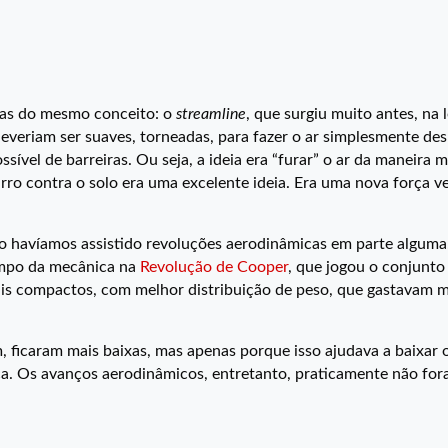
das do mesmo conceito: o
streamline
, que surgiu muito antes, na
everiam ser suaves, torneadas, para fazer o ar simplesmente desl
ível de barreiras. Ou seja, a ideia era “furar” o ar da maneira ma
ro contra o solo era uma excelente ideia. Era uma nova força vet
ão havíamos assistido revoluções aerodinâmicas em parte alguma
ampo da mecânica na
Revolução de Cooper
, que jogou o conjunt
mais compactos, com melhor distribuição de peso, que gastavam
, ficaram mais baixas, mas apenas porque isso ajudava a baixar 
ca. Os avanços aerodinâmicos, entretanto, praticamente não for