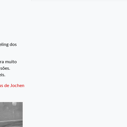
eling dos
era muito
nsões.
is.
us de Jochen