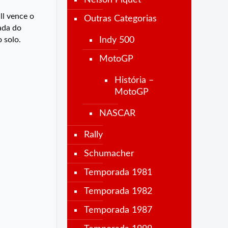
Nelson Piquet
l vence o
Outras Categorias
ada do
Indy 500
 solo.
MotoGP
História –
MotoGP
NASCAR
Rally
Schumacher
Temporada 1981
Temporada 1982
Temporada 1987