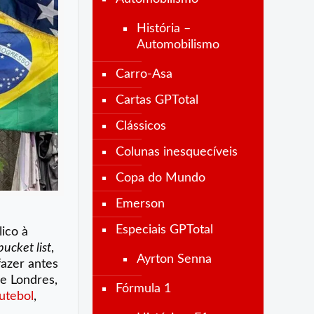
História –
Automobilismo
Carro-Asa
Cartas GPTotal
Clássicos
Colunas inesquecíveis
Copa do Mundo
Emerson
Especiais GPTotal
lico à
bucket list
,
Ayrton Senna
fazer antes
de Londres,
Fórmula 1
utebol
,