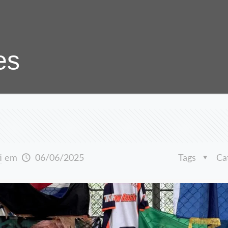
es
i
em
06/06/2025
Tags
Ca