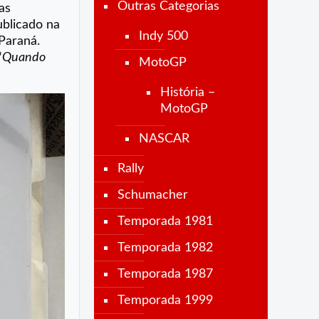
Outras Categorias
as
ublicado na
Indy 500
 Paraná.
“
Quando
MotoGP
História –
MotoGP
NASCAR
Rally
Schumacher
Temporada 1981
Temporada 1982
Temporada 1987
Temporada 1999