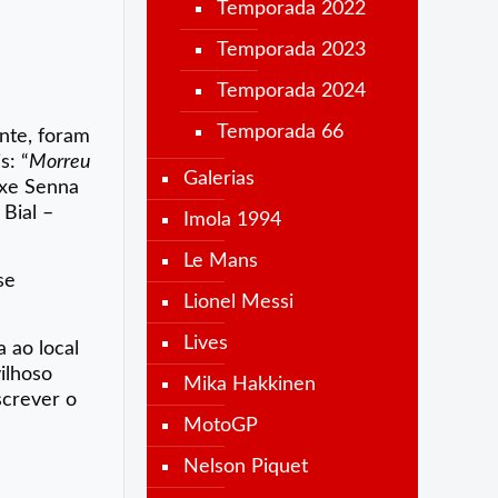
Temporada 2022
Temporada 2023
Temporada 2024
Temporada 66
nte, foram
s: “
Morreu
Galerias
uxe Senna
Bial –
Imola 1994
Le Mans
se
Lionel Messi
Lives
 ao local
ilhoso
Mika Hakkinen
screver o
MotoGP
Nelson Piquet