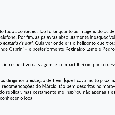
o tudo aconteceu. Tão forte quanto as imagens do acide
telefone. Por fim, as palavras absolutamente inesquecívei
o gostaria de dar
”. Quis ver onde era o heliponto que tro
 onde Cabrini – e posteriormente Reginaldo Leme e Pedro 
is introspectivo da viagem, e compartilhei um pouco des
os dirigimos à estação de trem [que ficava muito próxima
as recomendações do Márcio, tão bem descritas no marav
do replicar, mas certamente me inspirou não apenas a e
conhecer o local.