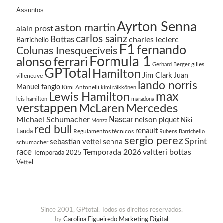
Assuntos
Ayrton Senna
aston martin
alain prost
carlos sainz
Bottas
charles leclerc
Barrichello
F1
fernando
Colunas Inesquecíveis
Formula 1
ferrari
alonso
gilles
Gerhard Berger
GPTotal
Hamilton
Jim Clark
Juan
villeneuve
lando norris
Manuel fangio
Kimi Antonelli
kimi räikkönen
Lewis Hamilton
max
leis hamilton
maradona
verstappen
McLaren
Mercedes
Nascar
Michael Schumacher
nelson piquet
Niki
Monza
red bull
renault
Lauda
Regulamentos técnicos
Rubens Barrichello
sergio perez
Sprint
senna
sebastian vettel
schumacher
race
Temporada 2026
valtteri bottas
Temporada 2025
Vettel
Since 2001, GPtotal. Todos os direitos reservados.
by
Carolina Figueiredo Marketing Digital