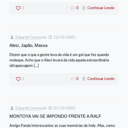
2
0
Continuar Lendo
Eduardo Correa
em
12/10/2001
Alesi, Japão, Massa
Dizem que o que a gente leva da vida é um gol que fez quando
moleque. Acho que o Alesi levará da vida aquela extraordinária
ultrapassagem
[…]
1
0
Continuar Lendo
Eduardo Correa
em
07/10/2001
MONTOYA VAI SE IMPONDO FRENTE A RALF
Amigo Panda Interessantes as suas memórias de Indy. Mas, como