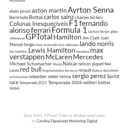
Assuntos
Ayrton Senna
aston martin
alain prost
carlos sainz
Bottas
charles leclerc
Barrichello
F1
fernando
Colunas Inesquecíveis
Formula 1
ferrari
alonso
gilles
Gerhard Berger
GPTotal
Hamilton
Jim Clark
Juan
villeneuve
lando norris
Manuel fangio
Kimi Antonelli
kimi räikkönen
Lewis Hamilton
max
leis hamilton
maradona
verstappen
McLaren
Mercedes
Nascar
Michael Schumacher
nelson piquet
Niki
Monza
red bull
renault
Lauda
Regulamentos técnicos
Rubens Barrichello
sergio perez
Sprint
senna
sebastian vettel
schumacher
race
Temporada 2026
valtteri bottas
Temporada 2025
Vettel
Since 2001, GPtotal. Todos os direitos reservados.
by
Carolina Figueiredo Marketing Digital