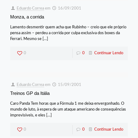
Eduardo Correa
em
16/09/2001
Monza, a corrida
Lamento desmentir quem acha que Rubinho – creio que ele próprio
pensa assim – perdeu a corrida por culpa exclusiva dos boxes da
Ferrari. Mesmo se
[…]
0
0
Continuar Lendo
Eduardo Correa
em
15/09/2001
Treinos GP da Itália
Caro Panda Tem horas que a Fórmula 1 me deixa envergonhado. O
mundo de luto, à espera de um ataque americano de consequências
imprevisíveis, e eles
[…]
0
0
Continuar Lendo