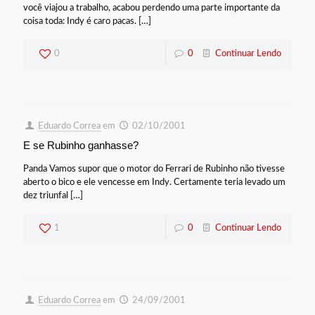
você viajou a trabalho, acabou perdendo uma parte importante da
coisa toda: Indy é caro pacas.
[…]
0
0
Continuar Lendo
Eduardo Correa
em
02/10/2001
E se Rubinho ganhasse?
Panda Vamos supor que o motor do Ferrari de Rubinho não tivesse
aberto o bico e ele vencesse em Indy. Certamente teria levado um
dez triunfal
[…]
1
0
Continuar Lendo
Eduardo Correa
em
24/09/2001