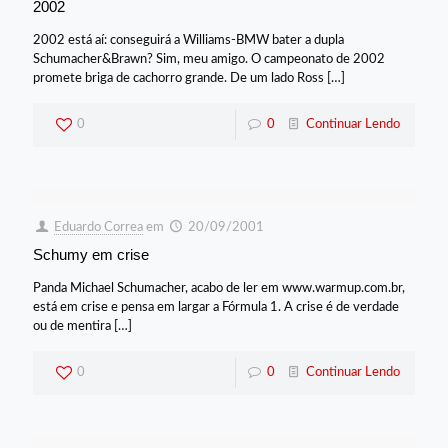
2002
2002 está aí: conseguirá a Williams-BMW bater a dupla
Schumacher&Brawn? Sim, meu amigo. O campeonato de 2002
promete briga de cachorro grande. De um lado Ross
[…]
0
0
Continuar Lendo
Eduardo Correa
em
20/09/2001
Schumy em crise
Panda Michael Schumacher, acabo de ler em www.warmup.com.br,
está em crise e pensa em largar a Fórmula 1. A crise é de verdade
ou de mentira
[…]
0
0
Continuar Lendo