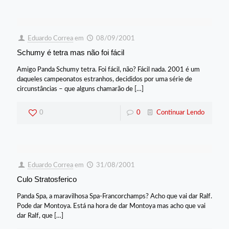
Eduardo Correa
em
08/09/2001
Schumy é tetra mas não foi fácil
Amigo Panda Schumy tetra. Foi fácil, não? Fácil nada. 2001 é um
daqueles campeonatos estranhos, decididos por uma série de
circunstâncias – que alguns chamarão de
[…]
0
0
Continuar Lendo
Eduardo Correa
em
31/08/2001
Culo Stratosferico
Panda Spa, a maravilhosa Spa-Francorchamps? Acho que vai dar Ralf.
Pode dar Montoya. Está na hora de dar Montoya mas acho que vai
dar Ralf, que
[…]