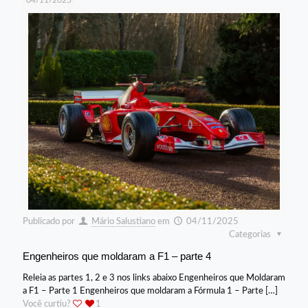
Publicado por
Mário Salustiano
em
04/11/2025
Categorias
Engenheiros que moldaram a F1 – parte 4
Releia as partes 1, 2 e 3 nos links abaixo Engenheiros que Moldaram
a F1 – Parte 1 Engenheiros que moldaram a Fórmula 1 – Parte
[…]
Você curtiu?
1