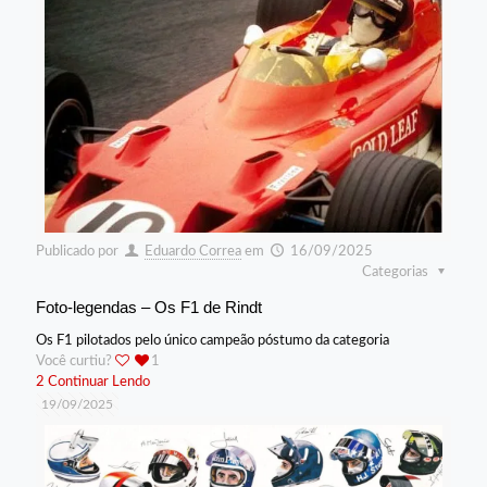
Publicado por
Eduardo Correa
em
16/09/2025
Categorias
Foto-legendas – Os F1 de Rindt
Os F1 pilotados pelo único campeão póstumo da categoria
Você curtiu?
1
2
Continuar Lendo
19/09/2025