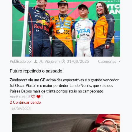
Publicado por
JC Viana
em
31/08/2025
Categorias
Futuro repetindo o passado
Zandvoort viu um GP acima das expectativas e o grande vencedor
foi Oscar Piastri e o maior perdedor Lando Norris, que saiu dos
Países Baixos mais de trinta pontos atrás no campeonato
Você curtiu?
1
2
Continuar Lendo
16/09/2025