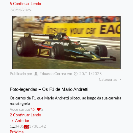
5
Continuar Lendo
20/11/2025
Publicado por
Eduardo Correa
em
20/11/2025
Categorias
Foto-legendas – Os F1 de Mario Andretti
Os carros de F1 que Mario Andretti pilotou ao longo da sua carreira
na categoria
Você curtiu?
2
2
Continuar Lendo
Anterior
1
...
34
35
36
37
38
...
42
Próxima