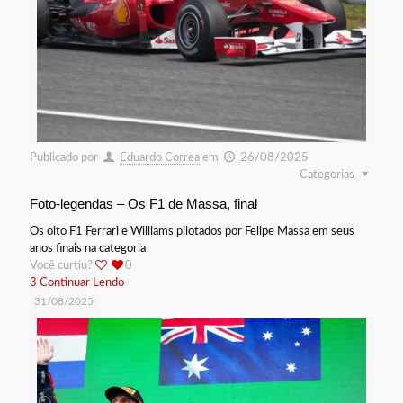
Publicado por
Eduardo Correa
em
26/08/2025
Categorias
Foto-legendas – Os F1 de Massa, final
Os oito F1 Ferrari e Williams pilotados por Felipe Massa em seus
anos finais na categoria
Você curtiu?
0
3
Continuar Lendo
31/08/2025