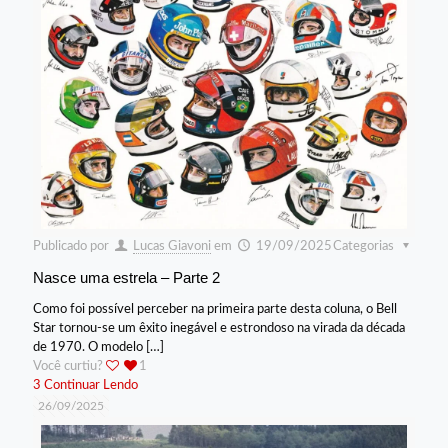
Publicado por
Lucas Giavoni
em
19/09/2025
Categorias
Nasce uma estrela – Parte 2
Como foi possível perceber na primeira parte desta coluna, o Bell
Star tornou-se um êxito inegável e estrondoso na virada da década
de 1970. O modelo
[…]
Você curtiu?
1
3
Continuar Lendo
26/09/2025