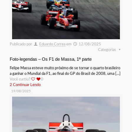
Publicado por
Eduardo Correa
em
12/08/2025
Categorias
Foto-legendas – Os F1 de Massa, 1ª parte
Felipe Massa esteve muito próximo de se tornar o quarto brasileiro
a ganhar o Mundial da F1, ao final do GP do Brasil de 2008, uma
[…]
Você curtiu?
0
2
Continuar Lendo
19/08/2025