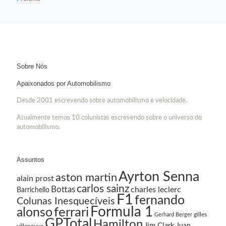
Sobre Nós
Apaixonados por Automobilismo
Desde 2001 escrevendo sobre automobilismo e velocidade.
Atualmente temos 10 colunistas escrevendo sobre o universo do
automobilismo.
Assuntos
Ayrton Senna
aston martin
alain prost
carlos sainz
Bottas
charles leclerc
Barrichello
F1
fernando
Colunas Inesquecíveis
Formula 1
ferrari
alonso
gilles
Gerhard Berger
GPTotal
Hamilton
Jim Clark