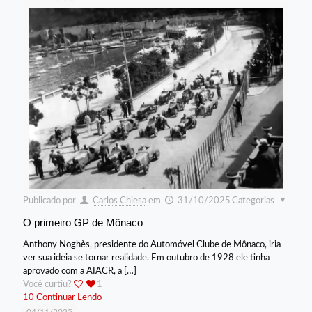
Publicado por
Carlos Chiesa
em
31/10/2025
Categorias
O primeiro GP de Mônaco
Anthony Noghès, presidente do Automóvel Clube de Mônaco, iria
ver sua ideia se tornar realidade. Em outubro de 1928 ele tinha
aprovado com a AIACR, a
[…]
Você curtiu?
1
10
Continuar Lendo
04/11/2025