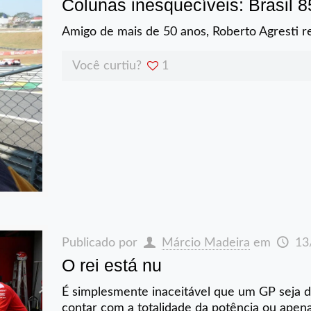
Colunas inesquecíveis: Brasil 
Amigo de mais de 50 anos, Roberto Agresti r
Você curtiu?
1
Publicado por
Márcio Madeira
em
13
O rei está nu
É simplesmente inaceitável que um GP seja 
contar com a totalidade da potência ou apen