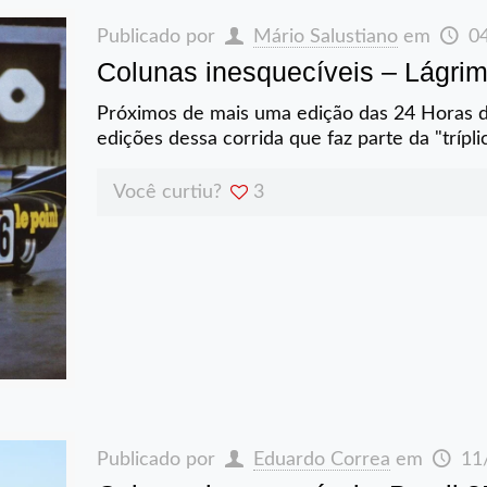
Publicado por
Mário Salustiano
em
0
Colunas inesquecíveis – Lágri
Próximos de mais uma edição das 24 Horas 
edições dessa corrida que faz parte da "trípl
Você curtiu?
3
Publicado por
Eduardo Correa
em
11