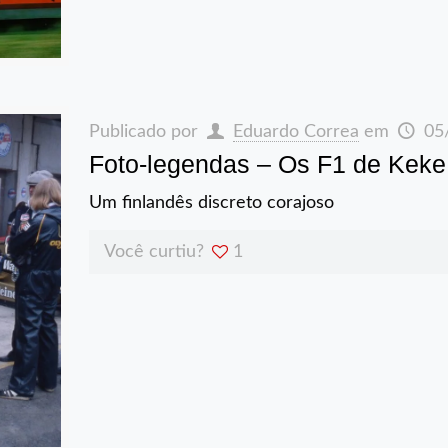
Publicado por
Eduardo Correa
em
05
Foto-legendas – Os F1 de Kek
Um finlandês discreto corajoso
Você curtiu?
1