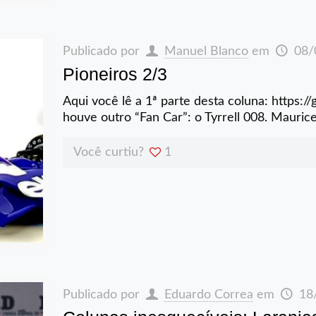
Publicado por
Manuel Blanco
em
08/
Pioneiros 2/3
Aqui você lê a 1ª parte desta coluna: https:/
houve outro “Fan Car”: o Tyrrell 008. Maurice
Você curtiu?
1
Publicado por
Eduardo Correa
em
18