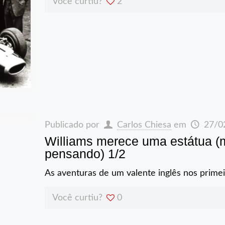
Você curtiu?
2
Publicado por
Carlos Chiesa
em
27/0
Williams merece uma estátua (
pensando) 1/2
As aventuras de um valente inglês nos prime
Você curtiu?
0