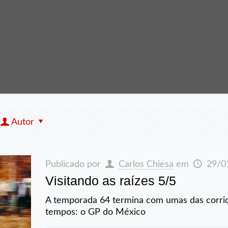
Autor
Publicado por
Carlos Chiesa
em
29/0
Visitando as raízes 5/5
A temporada 64 termina com umas das corrida
tempos: o GP do México