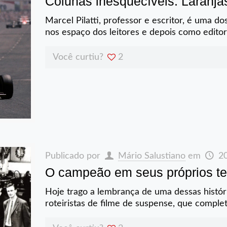
Colunas inesquecíveis: Laranj
Marcel Pilatti, professor e escritor, é uma d
nos espaço dos leitores e depois como editor
Você curtiu?
2
Publicado por
Mário Salustiano
em
2
O campeão em seus próprios t
Hoje trago a lembrança de uma dessas histór
roteiristas de filme de suspense, que compl