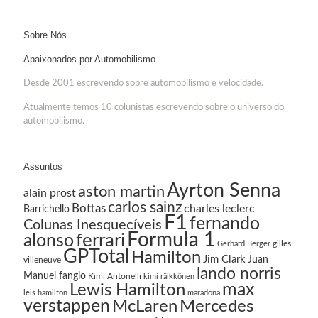
Sobre Nós
Apaixonados por Automobilismo
Desde 2001 escrevendo sobre automobilismo e velocidade.
Atualmente temos 10 colunistas escrevendo sobre o universo do
automobilismo.
Assuntos
Ayrton Senna
aston martin
alain prost
carlos sainz
Bottas
charles leclerc
Barrichello
F1
fernando
Colunas Inesquecíveis
Formula 1
ferrari
alonso
gilles
Gerhard Berger
GPTotal
Hamilton
Jim Clark
Juan
villeneuve
lando norris
Manuel fangio
Kimi Antonelli
kimi räikkönen
Lewis Hamilton
max
leis hamilton
maradona
verstappen
McLaren
Mercedes