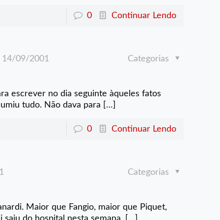
0
Continuar Lendo
14/09/2001
Categorias
ara escrever no dia seguinte àqueles fatos
esumiu tudo. Não dava para
[…]
0
Continuar Lendo
1
Categorias
ardi. Maior que Fangio, maior que Piquet,
 saiu do hospital nesta semana,
[…]