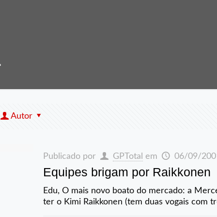
1
Autor
Publicado por
GPTotal
em
06/09/200
Equipes brigam por Raikkonen
Edu, O mais novo boato do mercado: a Merce
ter o Kimi Raikkonen (tem duas vogais com t