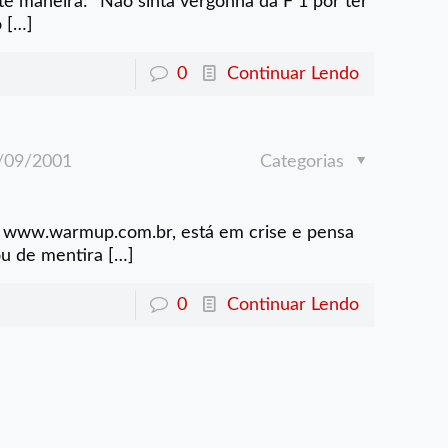
te maneira: “Não sinta vergonha da F 1 por ter
o
[…]
0
Continuar Lendo
/09/2001
Categorias
 www.warmup.com.br, está em crise e pensa
ou de mentira
[…]
0
Continuar Lendo