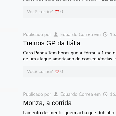
Você curtiu?
0
Publicado por
Eduardo Correa
em
15
Treinos GP da Itália
Caro Panda Tem horas que a Fórmula 1 me d
de um ataque americano de consequências imp
Você curtiu?
0
Publicado por
Eduardo Correa
em
16
Monza, a corrida
Lamento desmentir quem acha que Rubinho – 