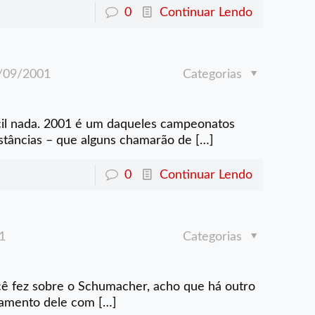
0
Continuar Lendo
/09/2001
Categorias
l
ácil nada. 2001 é um daqueles campeonatos
nstâncias – que alguns chamarão de
[…]
0
Continuar Lendo
1
Categorias
cê fez sobre o Schumacher, acho que há outro
onamento dele com
[…]