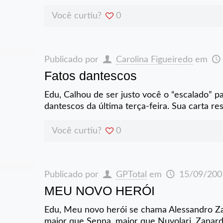
Você curtiu?
0
Publicado por
Carolina Figueiredo
em
Fatos dantescos
Edu, Calhou de ser justo você o “escalado” p
dantescos da última terça-feira. Sua carta r
Você curtiu?
0
Publicado por
GPTotal
em
15/09/200
MEU NOVO HERÓI
Edu, Meu novo herói se chama Alessandro Zan
maior que Senna, maior que Nuvolari. Zanardi