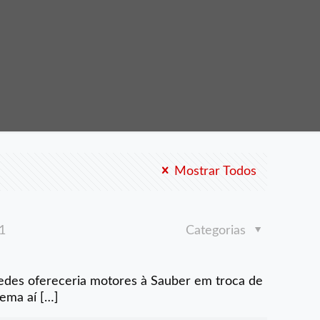
Mostrar Todos
1
Categorias
des ofereceria motores à Sauber em troca de
rema aí
[…]