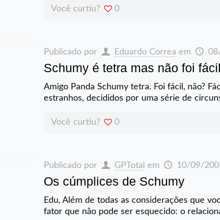
Você curtiu?
0
Publicado por
Eduardo Correa
em
08
Schumy é tetra mas não foi fáci
Amigo Panda Schumy tetra. Foi fácil, não? F
estranhos, decididos por uma série de circu
Você curtiu?
0
Publicado por
GPTotal
em
10/09/200
Os cúmplices de Schumy
Edu, Além de todas as considerações que vo
fator que não pode ser esquecido: o relaci