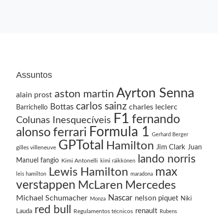
Assuntos
Ayrton Senna
aston martin
alain prost
carlos sainz
Bottas
charles leclerc
Barrichello
F1
fernando
Colunas Inesquecíveis
Formula 1
ferrari
alonso
Gerhard Berger
GPTotal
Hamilton
Jim Clark
Juan
gilles villeneuve
lando norris
Manuel fangio
Kimi Antonelli
kimi räikkönen
Lewis Hamilton
max
leis hamilton
maradona
verstappen
McLaren
Mercedes
Nascar
Michael Schumacher
nelson piquet
Niki
Monza
red bull
renault
Lauda
Regulamentos técnicos
Rubens