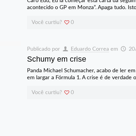
Caro Edu, Eu ia começar esta carta da seguin
acontecido o GP em Monza”. Apaga tudo. Ist
Você curtiu?
0
Publicado por
Eduardo Correa
em
20
Schumy em crise
Panda Michael Schumacher, acabo de ler em
em largar a Fórmula 1. A crise é de verdade 
Você curtiu?
0