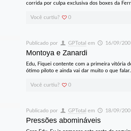
corrida por culpa exclusiva dos boxes da Fer
Você curtiu?
0
Publicado por
GPTotal
em
16/09/200
Montoya e Zanardi
Edu, Fiquei contente com a primeira vitória
ótimo piloto e ainda vai dar muito o que falar.
Você curtiu?
0
Publicado por
GPTotal
em
18/09/200
Pressões abomináveis