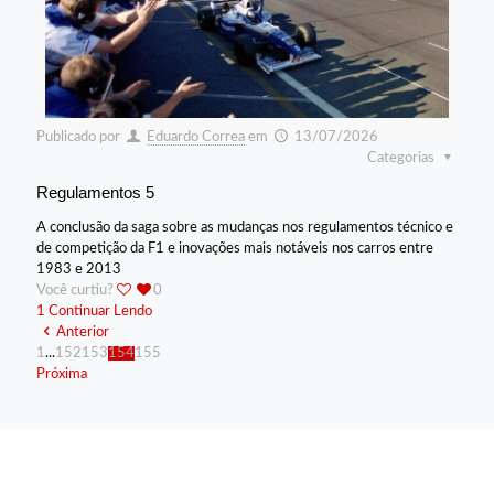
Publicado por
Eduardo Correa
em
13/07/2026
Categorias
Regulamentos 5
A conclusão da saga sobre as mudanças nos regulamentos técnico e
de competição da F1 e inovações mais notáveis nos carros entre
1983 e 2013
Você curtiu?
0
1
Continuar Lendo
Anterior
1
...
152
153
154
155
Próxima