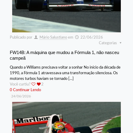
Publicado por
Mário Salustiano
em
22/06/2026
Categorias
FW14B: A máquina que mudou a Fórmula 1, não nasceu
campeã
Quando a Williams precisava voltar a sonhar No início da década de
1990, a Fórmula 1 atravessava uma transformação silenciosa. Os
motores turbos haviam se tornado
[…]
Você curtiu?
2
0
Continuar Lendo
24/06/2026