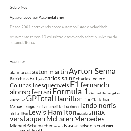
Sobre Nós
Apaixonados por Automobilismo
Desde 2001 escrevendo sobre automobilismo e velocidade.
Atualmente temos 10 colunistas escrevendo sobre o universo do
automobilismo.
Assuntos
Ayrton Senna
aston martin
alain prost
carlos sainz
Bottas
charles leclerc
Barrichello
F1
fernando
Colunas Inesquecíveis
Formula 1
ferrari
alonso
gilles
Gerhard Berger
GPTotal
Hamilton
Jim Clark
Juan
villeneuve
lando norris
Manuel fangio
Kimi Antonelli
kimi räikkönen
Lewis Hamilton
max
leis hamilton
maradona
verstappen
McLaren
Mercedes
Nascar
Michael Schumacher
nelson piquet
Niki
Monza