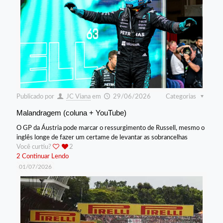
Publicado por
JC Viana
em
29/06/2026
Categorias
Malandragem (coluna + YouTube)
O GP da Áustria pode marcar o ressurgimento de Russell, mesmo o
inglês longe de fazer um certame de levantar as sobrancelhas
Você curtiu?
2
2
Continuar Lendo
01/07/2026