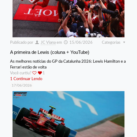
Publicado por
JC Viana
em
15/06/2026
Categorias
A primeira de Lewis (coluna + YouTube)
As melhores notícias do GP da Catalunha 2026: Lewis Hamilton e a
Ferrari estão de volta
Você curtiu?
1
1
Continuar Lendo
17/06/2026