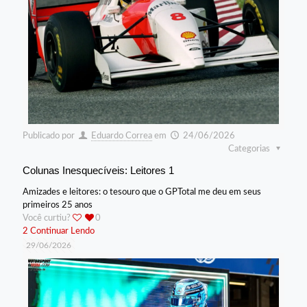
Publicado por
Eduardo Correa
em
24/06/2026
Categorias
Colunas Inesquecíveis: Leitores 1
Amizades e leitores: o tesouro que o GPTotal me deu em seus
primeiros 25 anos
Você curtiu?
0
2
Continuar Lendo
29/06/2026