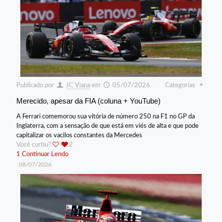
Publicado por
JC Viana
em
05/07/2026
Categorias
Merecido, apesar da FIA (coluna + YouTube)
A Ferrari comemorou sua vitória de número 250 na F1 no GP da
Inglaterra, com a sensação de que está em viés de alta e que pode
capitalizar os vacilos constantes da Mercedes
Você curtiu?
2
1
Continuar Lendo
08/07/2026