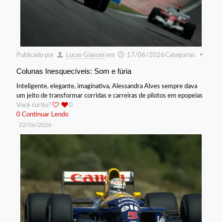
Publicado por
Lucas Giavoni
em
17/06/2026
Categorias
Colunas Inesquecíveis: Som e fúria
Inteligente, elegante, imaginativa, Alessandra Alves sempre dava
um jeito de transformar corridas e carreiras de pilotos em epopeias
Você curtiu?
0
0
Continuar Lendo
22/06/2026