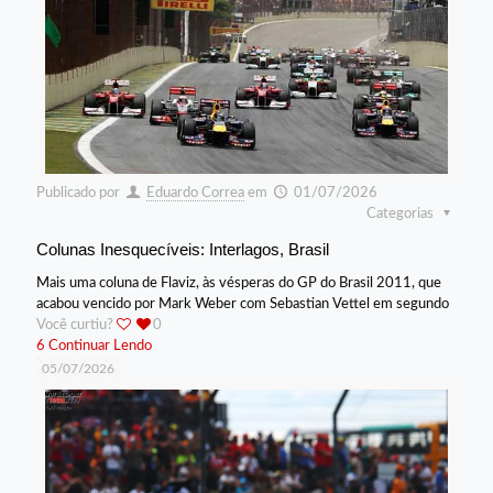
Publicado por
Eduardo Correa
em
01/07/2026
Categorias
Colunas Inesquecíveis: Interlagos, Brasil
Mais uma coluna de Flaviz, às vésperas do GP do Brasil 2011, que
acabou vencido por Mark Weber com Sebastian Vettel em segundo
Você curtiu?
0
6
Continuar Lendo
05/07/2026